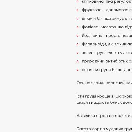
клітковина, яка регулює
фруктоза - допомагає п
вітамін С - підтримує в т
фолієва кислота, що підт
йод і цинк - просто неза
флавоноїди, які захищаю
зелені груші містять лют
природний антибіотик а
вітаміни групи В, що до
Ось наскільки корисний цей
Їсти груші краще зі шкірко
шкіри і надають блиск вол
А скільки страв ви можете 
Багато сортів чудових груш