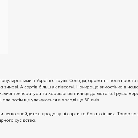
опулярнішими в Україні є груші. Солодкі, ароматні, вони просто н
ні та зимові. А сортів більш як півсотні. Найкраща зимостійка в н
изької температури та хорошої вентиляції до лютого. Груша Бера
 але потім ще улежуються в холоді ще 30 днів.
и легко знайдете в продажу ці сорти та багато інших. Товар зав
рного сусідства.