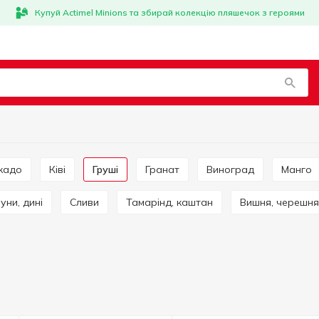
Купуй Actimel Minions та збирай колекцію пляшечок з героями
окадо
Ківі
Груші
Гранат
Виноград
Манго
вуни, дині
Сливи
Тамарінд, каштан
Вишня, черешня