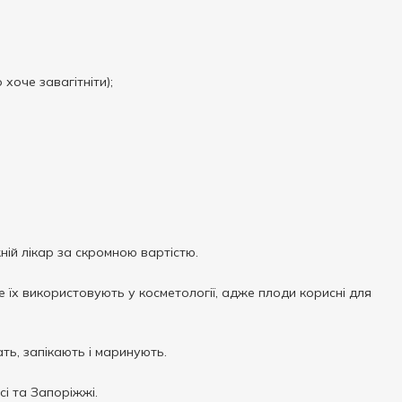
хоче завагітніти);
ній лікар за скромною вартістю.
 Ще їх використовують у косметології, адже плоди корисні для
ать, запікають і маринують.
сі та Запоріжжі.