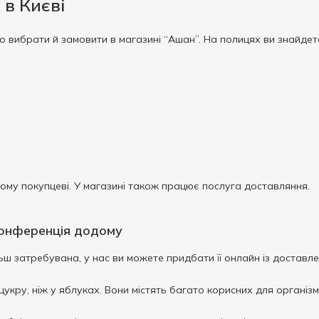
 в Києві
о вибрати й замовити в магазині “Ашан”. На полицях ви знайдете
ому покупцеві. У магазині також працює послуга доставляння.
онференція додому
ш затребувана, у нас ви можете придбати її онлайн із доставл
укру, ніж у яблуках. Вони містять багато корисних для організм