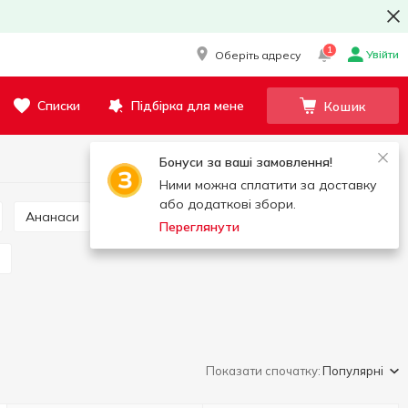
1
Увійти
Оберіть адресу
Списки
Підбірка для мене
Кошик
Бонуси за ваші замовлення!
Ними можна сплатити за доставку
або додаткові збори.
Ананаси
Хурма
Екзотичні фрукти
Переглянути
Показати спочатку:
Популярні