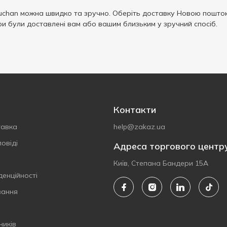
chan можна швидко та зручно. Оберіть доставку Новою пошто
ри були доставлені вам або вашим близьким у зручний спосіб.
Контакти
тавка
help@zakaz.ua
овіді
Адреса торгового центр
Київ, Степана Бандери 15А
денційності
вання
ників