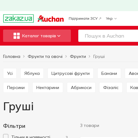
Підтримати ЗСУ
Укр
Каталог товарів
Головна
Фрукти та овочі
Фрукти
Груші
Усі
Яблука
Цитрусові фрукти
Банани
Ав
Персики
Нектарини
Абрикоси
Фізаліс
Ка
Груші
Фільтри
3 товари
Тільки в наявності
3