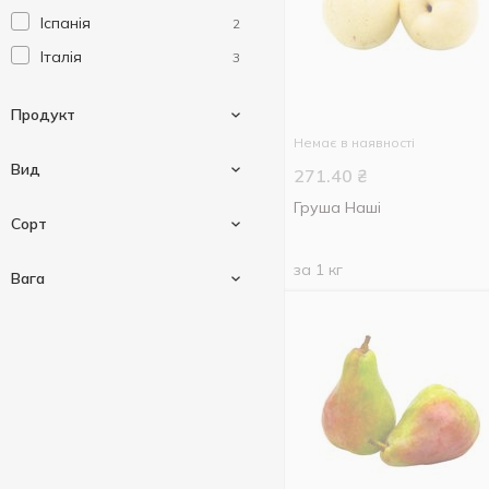
Іспанія
2
Італія
3
Продукт
Немає в наявності
Вид
271.40
₴
Груша Наші
Фрукти
11
Сорт
Груша
за 1 кг
11
Вага
Абат фетель
1
Бера
1
Вагові
11
Вільямс
1
Конференція
1
Лукас
1