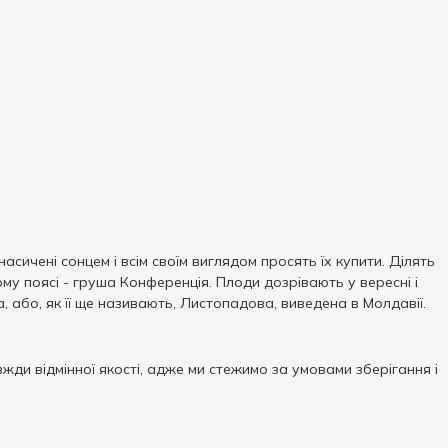
асичені сонцем і всім своїм виглядом просять їх купити. Ділять
ашому поясі - груша Конференція. Плоди дозрівають у вересні і
, або, як її ще називають, Листопадова, виведена в Молдавії.
жди відмінної якості, адже ми стежимо за умовами зберігання і