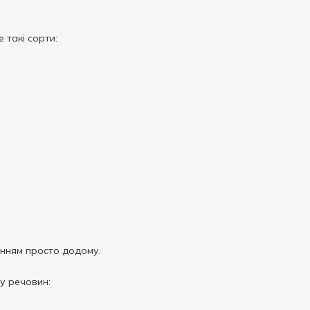
 такі сорти:
енням просто додому.
у речовин: