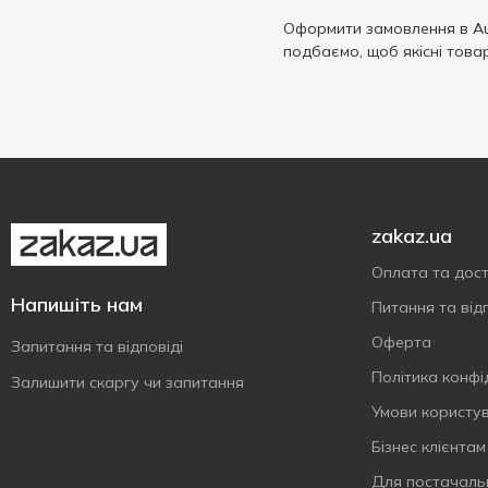
Оформити замовлення в Au
подбаємо, щоб якісні това
zakaz.ua
Оплата та дос
Напишіть нам
Питання та відп
Оферта
Запитання та відповіді
Політика конфі
Залишити скаргу чи запитання
Умови користу
Бізнес клієнтам
Для постачаль