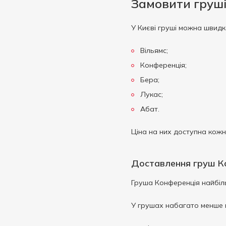
Замовити груші
У Києві груші можна швидк
Вільямс;
Конференція;
Бера;
Лукас;
Абат.
Ціна на них доступна кожн
Доставлення груш К
Груша Конференція найбіль
У грушах набагато менше ц