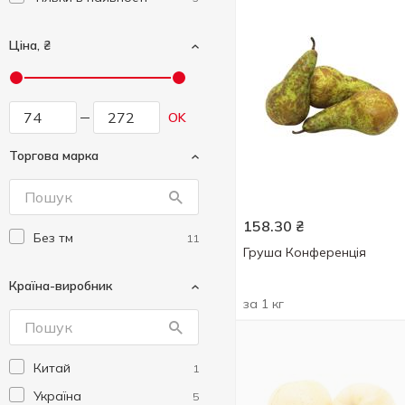
Ціна, ₴
OK
Торгова марка
158.30
₴
Без тм
11
Груша Конференція
Країна-виробник
за 1 кг
Китай
1
Україна
5