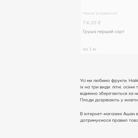
Наші
1
Показати більше
Пакхам
1
Немає в наявності
74.20
₴
Груша перший сорт
за 1 кг
Усі ми любимо фрукти. Найп
їх на три види: літні, осін
відмінно зберігаються за н
Плоди дозрівають у жовтні,
В інтернет-магазині Ашан в
дотримуємося правил това