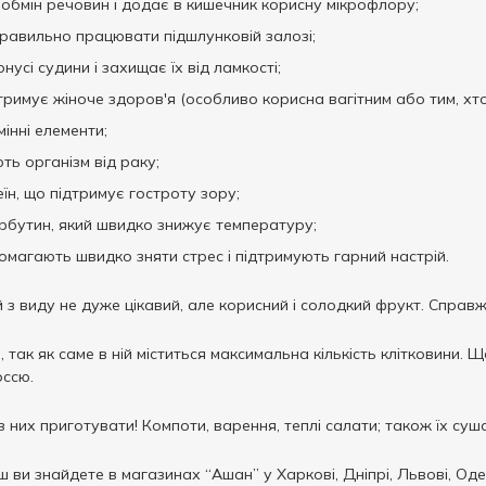
 обмін речовин і додає в кишечник корисну мікрофлору;
равильно працювати підшлунковій залозі;
онусі судини і захищає їх від ламкості;
римує жіноче здоров'я (особливо корисна вагітним або тим, хто 
мінні елементи;
ть організм від раку;
еїн, що підтримує гостроту зору;
рбутин, який швидко знижує температуру;
помагають швидко зняти стрес і підтримують гарний настрій.
 з виду не дуже цікавий, але корисний і солодкий фрукт. Справж
ю, так як саме в ній міститься максимальна кількість клітковини.
оссю.
з них приготувати! Компоти, варення, теплі салати; також їх суш
 ви знайдете в магазинах “Ашан” у Харкові, Дніпрі, Львові, Оде