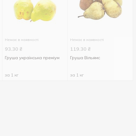
Немає в наявності
Немає в наявності
93.30
₴
119.30
₴
Груша українська преміум
Груша Вільямс
за 1 кг
за 1 кг