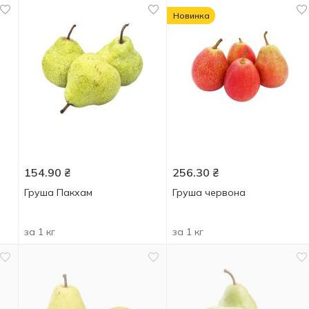
Новинка
154.90
₴
256.30
₴
Груша Пакхам
Груша червона
за 1 кг
за 1 кг