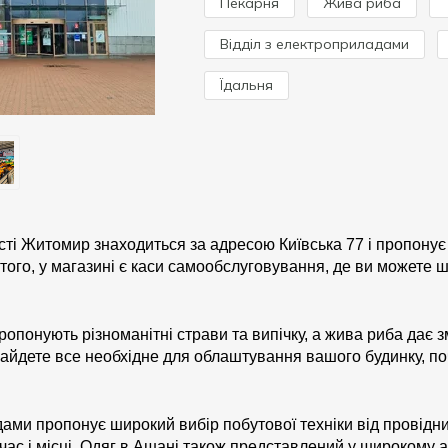
Пекарня
Жива риба
Відділ з електроприладами
Їдальня
сті Житомир знаходиться за адресою Київська 77 і пропонує 
того, у магазині є каси самообслуговування, де ви можете ш
ропонують різноманітні страви та випічку, а жива риба дає з
найдете все необхідне для облаштування вашого будинку, по
дами пропонує широкий вибір побутової техніки від провідн
час і місці. Одяг в Ашані також представлений у широкому 