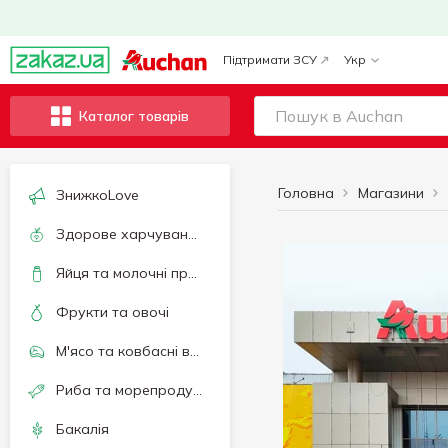
Підтримати ЗСУ
Укр
Каталог товарів
Головна
Магазини
ЗнижкоLove
Здорове харчування та спосіб життя
Яйця та молочні продукти
Фрукти та овочі
М'ясо та ковбасні вироби
Риба та морепродукти
Бакалія