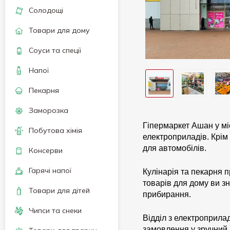
Солодощі
Товари для дому
Соуси та спеції
Напої
Пекарня
Заморозка
Гіпермаркет Ашан у мі
Побутова хімія
електроприладів. Крім 
для автомобілів.
Консерви
Гарячі напої
Кулінарія та пекарня п
товарів для дому ви з
Товари для дітей
прибирання.
Чипси та снеки
Відділ з електроприла
замовлення у зручний 