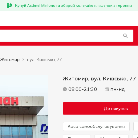
Купуй Actimel Minions та збирай колекцію пляшечок з героями
Житомир
вул. Київська, 77
Житомир, вул. Київська, 77
08:00-21:30
пн-нд
До покупок
Каса самообслуговування