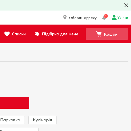
1
Увійти
Оберіть адресу
Списки
Підбірка для мене
Кошик
Парковка
Кулінарія