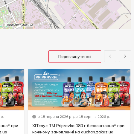
Переглянути всі
 р.
з 18 червня 2026 р. до 18 серпня 2026 р.
овно* при
ХІТсоус ТМ Pripravka 180 г безкоштовно* при
z.ua
кожному замовленні на auchan.zakaz.ua