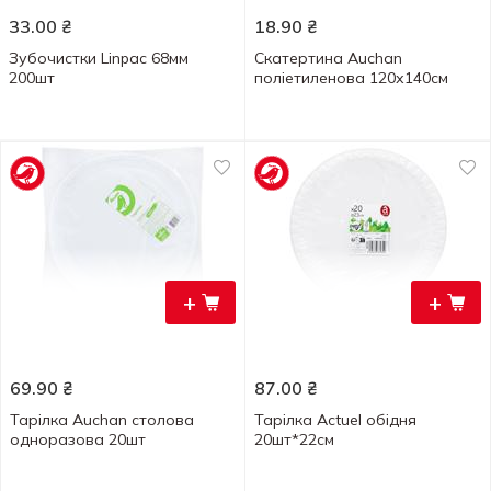
33.00
₴
18.90
₴
Зубочистки Linpac 68мм
Скатертина Auchan
200шт
поліетиленова 120х140см
+
+
69.90
₴
87.00
₴
Тарілка Auchan столова
Тарілка Actuel обідня
одноразова 20шт
20шт*22см