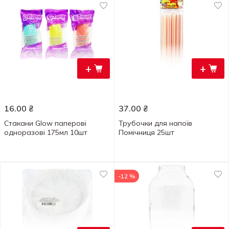
+
+
16.00
₴
37.00
₴
Стакани Glow паперові
Трубочки для напоїв
одноразові 175мл 10шт
Помічниця 25шт
-12 %