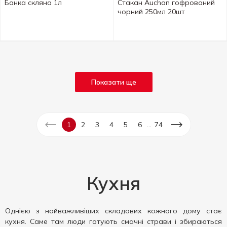
Банка скляна 1л
Стакан Auchan гофрований
чорний 250мл 20шт
Показати ще
...
1
2
3
4
5
6
74
Кухня
Однією з найважливіших складових кожного дому стає
кухня. Саме там люди готують смачні страви і збираються