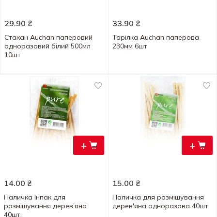
29.90
₴
33.90
₴
Стакан Auchan паперовий
Тарілка Auchan паперова
одноразовий білий 500мл
230мм 6шт
10шт
+
+
14.00
₴
15.00
₴
Паличка Інпак для
Паличка для розмішування
розмішування дерев’яна
дерев'яна одноразова 40шт
40шт.