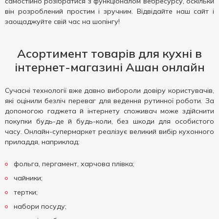
самостійно розібратися з функціоналом вебресурсу, оскільки
він розроблений простим і зручним. Відвідайте наш сайт і
заощаджуйте свій час на шопінгу!
Асортимент товарів для кухні в
інтернет-магазині Ашан онлайн
Сучасні технології вже давно вибороли довіру користувачів,
які оцінили безліч переваг для ведення рутинної роботи. За
допомогою гаджета й інтернету споживач може здійснити
покупки будь-де й будь-коли, без шкоди для особистого
часу. Онлайн-супермаркет реалізує великий вибір кухонного
приладдя, наприклад:
фольга, пергамент, харчова плівка;
чайники;
тертки;
набори посуду;