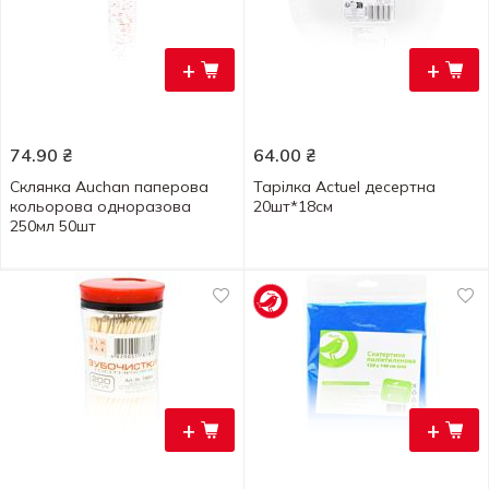
+
+
74.90
₴
64.00
₴
Склянка Auchan паперова
Тарілка Actuel десертна
кольорова одноразова
20шт*18см
250мл 50шт
+
+