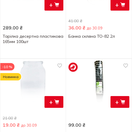
+
+
41.00
₴
289.00
₴
36.00
₴
до 30.09
Тарілка десертна пластикова
Банка скляна ТО-82 2л
165мм 100шт
-10 %
Новинка
+
+
21.00
₴
19.00
₴
99.00
₴
до 30.09