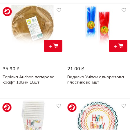
+
+
35.90
₴
21.00
₴
Тарілка Auchan паперова
Виделка Уніпак одноразова
крафт 180мм 10шт
пластикова 6шт