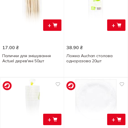
+
+
17.00
₴
38.90
₴
Палички для змішування
Ложка Auchan столова
Actuel дерев'яні 50шт
одноразова 20шт
+
+