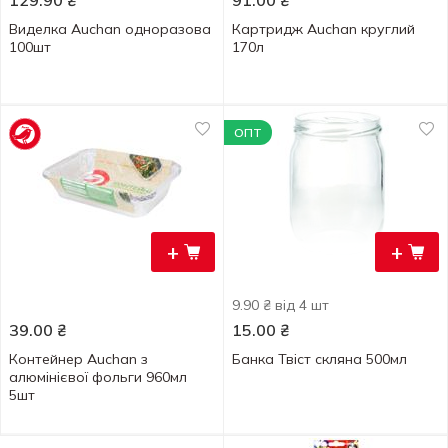
129.90
₴
91.00
₴
Виделка Auchan одноразова
Картридж Auchan круглий
100шт
170л
ОПТ
+
+
9.90 ₴ від 4 шт
39.00
₴
15.00
₴
Контейнер Auchan з
Банка Твіст скляна 500мл
алюмінієвої фольги 960мл
5шт