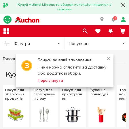
Купуй Actimel Minions та збирай колекцію пляшечок з
героями
1
Популярні
Фільтри
Головна
Кухня
Бонуси за ваші замовлення!
Ними можна сплатити за доставку
Кухня
або додаткові збори.
Переглянути
Посуд для
Посуд для
Посуд для
Кухонне
Това
зберігання
сервіруванн
приготуван
приладдя
конс
продуктів
я столу
ня
ння