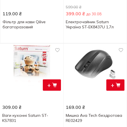
599.00
₴
119.00
₴
399.00
₴
до 30.08
Фільтр для кави Qilive
Електрочайник Saturn
багаторазовий
Україна ST-EK8437U 1,7л
+
+
309.00
₴
169.00
₴
Ваги кухонні Saturn ST-
Мишка Ava Tech бездротова
KS7831
RE02429