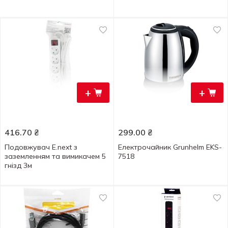
+
+
416.70
₴
299.00
₴
Подовжувач E.next з
Електрочайник Grunhelm EKS-
заземленням та вимикачем 5
7518
гнізд 3м