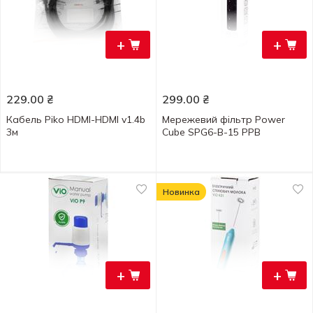
+
+
229.00
₴
299.00
₴
Кабель Piko HDMI-HDMI v1.4b
Мережевий фільтр Power
3м
Cube SPG6-B-15 PPB
Новинка
+
+