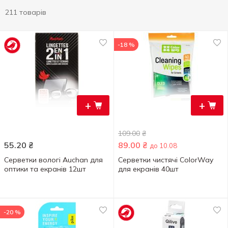
211 товарів
-18 %
+
+
109.00
₴
55.20
₴
89.00
₴
до 10.08
Серветки вологі Auchan для
Серветки чистячі ColorWay
оптики та екранів 12шт
для екранів 40шт
-20 %