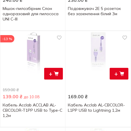
240.00
₴
230.00
₴
Мішок-пилозбірник Слон
Подовжувач 2Е 5 розеток
одноразовий для пилососа
без заземлення білий 3м
UNI C-III
-13 %
+
+
159.00
₴
139.00
₴
169.00
₴
до 10.08
Кабель Acclab ACCLAB AL-
Кабель Acclab AL-CBCOLOR-
CBCOLOR-T1PP USB to Type-C
L1PP USB to Lightning 1,2м
1,2м