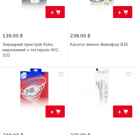
+
+
139.00
₴
238.00
₴
Зарядний пристрій Xoko
Касета змінна Аквафор В15
мережевий з тестером WC-
310
+
+