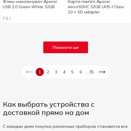
Флеш-накопичувач Apacer
Карта пам'ятi Apacer
USB 2.0 Green-White 32GB
microSDHC 32GB UHS-I Class
10 + SD adapter
7.5 г
Показати ще
...
1
2
3
4
5
6
35
Как выбрать устройства с
доставкой прямо на дом
С каждым днем покупка различных приборов становится все