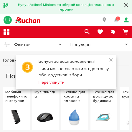
Купуй Actimel Minions та збирай колекцію пляшечок з
героями
1
Популярні
Фільтри
Головна
Побутова техніка
Бонуси за ваші замовлення!
Ними можна сплатити за доставку
Побутова техніка
або додаткові збори.
Переглянути
Мобільні
Мультимеді
Техніка для
Техніка для
Техні
телефони та
а
краси та
догляду за
кухні
аксесуари
здоров'я
будинком
та одягом