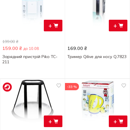
+
+
199.00
₴
159.00
₴
169.00
₴
до 10.08
Зарядний пристрій Piko TC-
Тример Qilive для носу Q.7823
211
-33 %
+
+