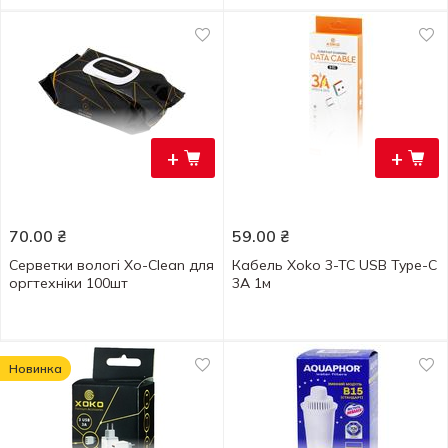
+
+
70.00
₴
59.00
₴
Серветки вологі Xo-Clean для
Кабель Xoko 3-TC USB Type-C
оргтехніки 100шт
3A 1м
Новинка