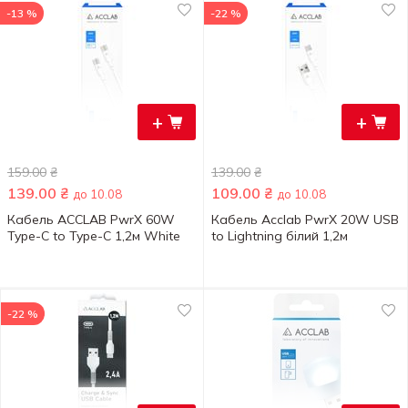
-13 %
-22 %
+
+
159.00
₴
139.00
₴
139.00
₴
109.00
₴
до 10.08
до 10.08
Кабель ACCLAB PwrX 60W
Кабель Acclab PwrX 20W USB
Type-C to Type-C 1,2м White
to Lightning білий 1,2м
-22 %