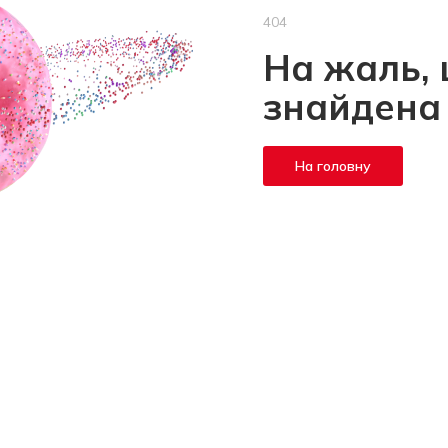
404
На жаль, 
знайдена
На головну