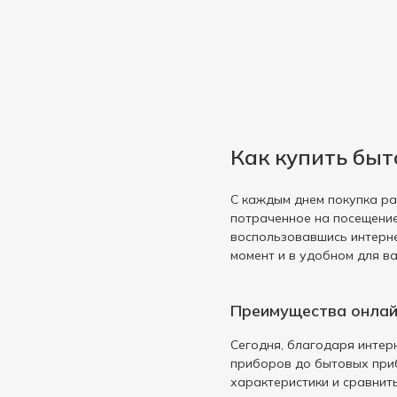
Piko
58
Для снятия катышек
1
Power Cube
3
Для специй
1
PowerCude
1
Для телевизора
3
Proda
14
Для телефона
66
Qilive
72
Для техники
8
Real-El
10
Как купить быт
Для уборки
1
Rebeltec
4
Для удаления накипи
1
Reca
1
С каждым днем покупка ра
Для утюгов и глажки
3
потраченное на посещение
Reekin
2
Для ухода за одеждой
воспользовавшись интерне
8
Romsat
1
момент и в удобном для в
Для фильтра
1
ROWENTA
9
Для фондю
1
SAMSUNG
4
Преимущества онлай
Для хранения
1
Saturn
37
Сегодня, благодаря интер
Для цитрусовых
1
Sea Breeze
9
приборов до бытовых приб
Для чистки
6
характеристики и сравнит
Selecline
17