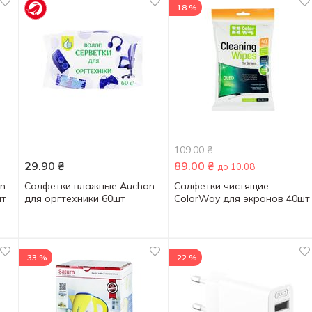
-18 %
109.00
₴
29.90
₴
89.00
₴
до 10.08
n
Салфетки влажные Auchan
Салфетки чистящие
шт
для оргтехники 60шт
ColorWay для экранов 40шт
-33 %
-22 %