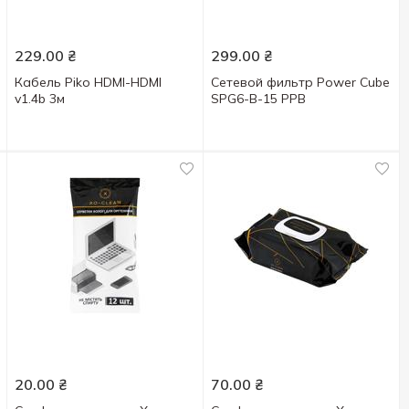
229.00
₴
299.00
₴
Кабель Piko HDMI-HDMI
Сетевой фильтр Power Cube
v1.4b 3м
SPG6-B-15 PPB
20.00
₴
70.00
₴