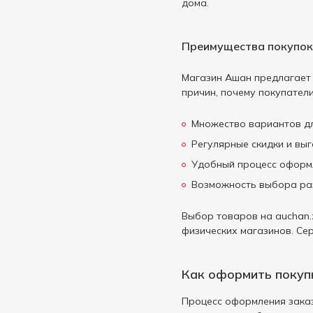
От мозолей
дома.
1
Sencor
1
Против вибрации
1
Setty
5
Преимущества покупок
Универсальное
1
Sharp
1
Shine
Магазин Ашан предлагает 
2
причин, почему покупател
Sigma mobile
3
T'nB
2
Множество вариантов дл
Tefal
8
Регулярные скидки и вы
Tenda
Удобный процесс оформл
2
Возможность выбора раз
Tp-Link
1
Transcend
2
Выбор товаров на auchan.
TTN
1
физических магазинов. Се
Uni
1
Vegas
Как оформить покупк
2
ViLgrand
1
Процесс оформления заказ