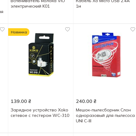
Вспениватель молока ViO
Кабель Xo Micro USB 2.4A
электрический K01
1м
яя
Новинка
139.00
₴
240.00
₴
Зарядное устройство Xoko
Мешок-пылесборник Слон
сетевое с тестером WC-310
одноразовый для пылесоса
UNI C-III