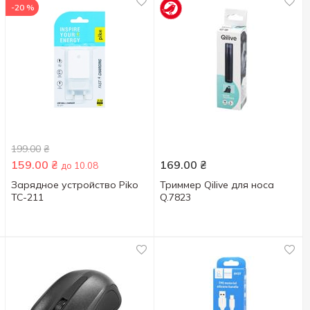
-20 %
199.00
₴
159.00
₴
169.00
₴
до 10.08
Зарядное устройство Piko
Триммер Qilive для носа
TC-211
Q.7823