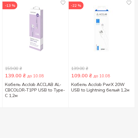
-13 %
-22 %
159.00
₴
139.00
₴
139.00
₴
109.00
₴
до 10.08
до 10.08
Кабель Acclab ACCLAB AL-
Кабель Acclab PwrX 20W
CBCOLOR-T1PP USB to Type-
USB to Lightning белый 1,2м
C 1,2м