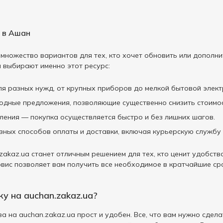
 в Ашан
множество вариантов для тех, кто хочет обновить или дополн
и выбирают именно этот ресурс:
я разных нужд, от крупных приборов до мелкой бытовой элект
годные предложения, позволяющие существенно снизить стоимос
ения — покупка осуществляется быстро и без лишних шагов.
ных способов оплаты и доставки, включая курьерскую службу 
zakaz.ua станет отличным решением для тех, кто ценит удобст
рвис позволяет вам получить все необходимое в кратчайшие ср
у на auchan.zakaz.ua?
а на auchan.zakaz.ua прост и удобен. Все, что вам нужно сде