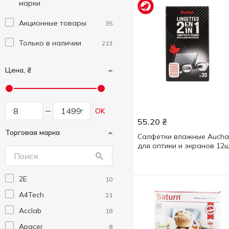
марки
Акционные товары
35
Только в наличии
213
Цена, ₴
OK
55.20
₴
Торговая марка
Салфетки влажные Aucha
для оптики и экранов 12
2E
10
A4Tech
21
Acclab
18
Apacer
8