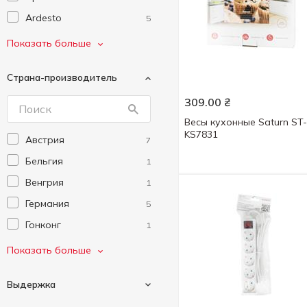
Ardesto
5
Auchan
29
Показать больше
Aux Economic
2
Страна-производитель
Ava Tech
12
309.00
₴
Blue Rain
1
Весы кухонные Saturn ST-
Cablexpert
32
KS7831
Австрия
7
ColorWay
71
Бельгия
1
Defender
9
Венгрия
1
Denmen
12
Германия
5
E.next
2
Гонконг
1
Eco Fabric
1
Китай
918
Показать больше
Ecobat
1
Польша
1
Electraline
3
Выдержка
Тайвань
13
ElectricLight
1