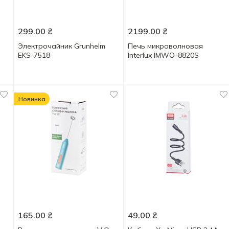
299.00
₴
2199.00
₴
Электрочайник Grunhelm
Печь микроволновая
EKS-7518
Interlux IMWO-8820S
Новинка
165.00
₴
49.00
₴