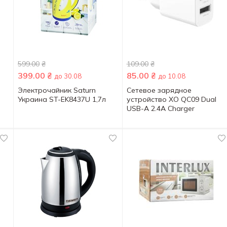
599.00
₴
109.00
₴
399.00
₴
85.00
₴
до 30.08
до 10.08
Электрочайник Saturn
Сетевое зарядное
Украина ST-EK8437U 1,7л
устройство XO QC09 Dual
USB-A 2.4A Charger