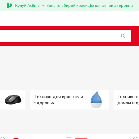
Купуй Actimel Minions та збирай колекцію пляшечок з героями
Техника для красоты и
Техника п
здоровья
домом и 