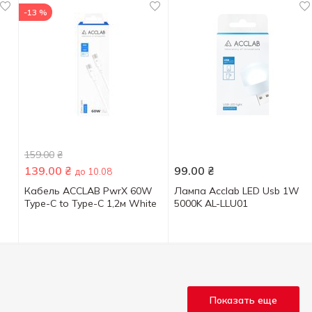
-13 %
159.00
₴
139.00
₴
99.00
₴
до 10.08
Кабель ACCLAB PwrX 60W
Лампа Acclab LED Usb 1W
Type-C to Type-C 1,2м White
5000K AL-LLU01
Показать еще