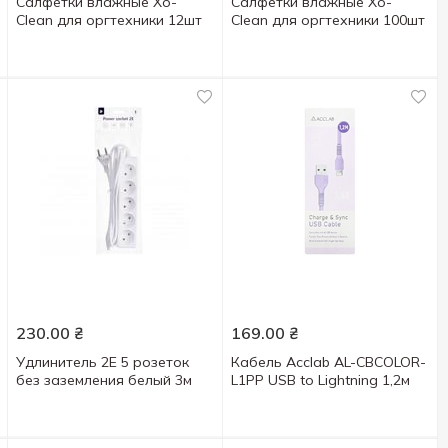
Салфетки влажные Xo-
Салфетки влажные Xo-
Clean для оргтехники 12шт
Clean для оргтехники 100шт
230.00
₴
169.00
₴
Удлинитель 2Е 5 розеток
Кабель Acclab AL-CBCOLOR-
без заземления белый 3м
L1PP USB to Lightning 1,2м