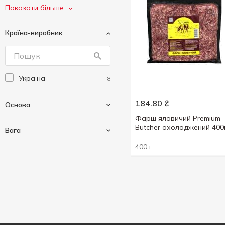
Глобино
2
Показати більше
Знатна курка
1
Країна-виробник
Наша Ряба
2
Інделіка
1
Україна
8
184.80
₴
Основа
Фарш яловичий Premium
Butcher охолоджений 400
Вага
400 г
Качка
1
Свинина
3
Вагові
7
Телятина
1
400 г
1
Яловичина
2