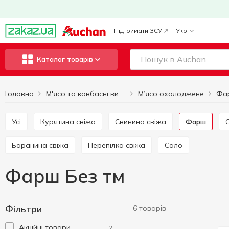
Підтримати ЗСУ
Укр
Каталог товарів
Головна
М’ясо охолоджене
Фа
М'ясо та ковбасні вироби
Усі
Курятина свіжа
Свинина свіжа
Фарш
Баранина свіжа
Перепілка свіжа
Сало
Фарш Без тм
Фільтри
6 товарів
Акційні товари
2