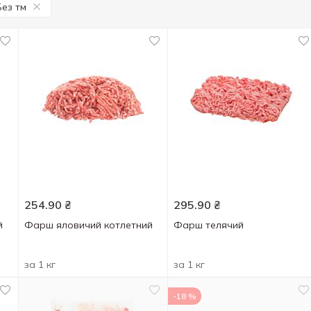
Без тм
254.90
₴
295.90
₴
й
Фарш яловичий котлетний
Фарш телячий
за 1 кг
за 1 кг
-18 %