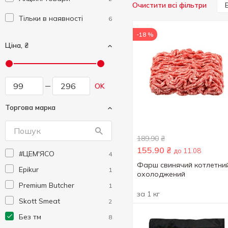
Очистити всі фільтри
Тільки в наявності
6
-18 %
Ціна, ₴
OK
Торгова марка
189.90
₴
155.90
₴
до 11.08
#ЦEM'ЯСО
4
Фарш свинячий котлетни
Epikur
1
охолоджений
Premium Butcher
1
за 1 кг
Skott Smeat
2
Без тм
8