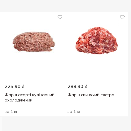
225.90
₴
288.90
₴
Фарш асорті кулінарний
Фарш свинячий екстра
охолоджений
за 1 кг
за 1 кг