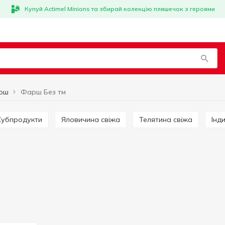
Купуй Actimel Minions та збирай колекцію пляшечок з героями
рш
Фарш Без тм
Субпродукти
Яловичина свіжа
Телятина свіжа
Інд