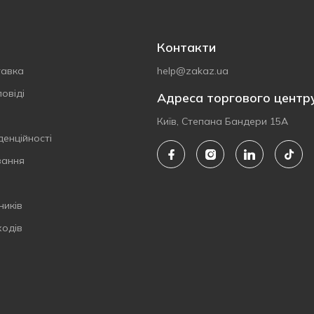
Контакти
тавка
help@zakaz.ua
овіді
Адреса торгового центр
Київ, Степана Бандери 15А
денційності
вання
ників
ходів