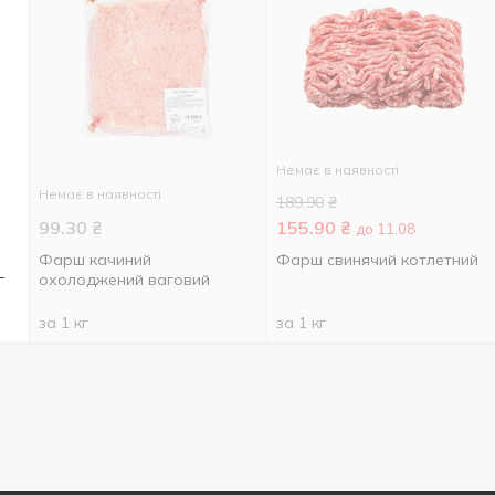
Немає в наявності
Немає в наявності
189.90
₴
99.30
₴
155.90
₴
до 11.08
Фарш качиний
Фарш свинячий котлетний
г
охолоджений ваговий
за 1 кг
за 1 кг