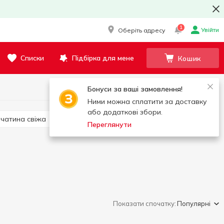
1
Увійти
Оберіть адресу
Списки
Підбірка для мене
Кошик
Бонуси за ваші замовлення!
Ними можна сплатити за доставку
або додаткові збори.
ичатина свіжа
Качатина свіжа
Кролятина свіжа
Переглянути
Показати спочатку:
Популярні