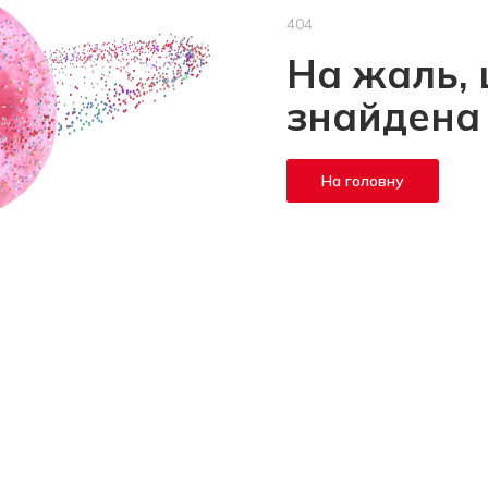
404
На жаль, 
знайдена
На головну