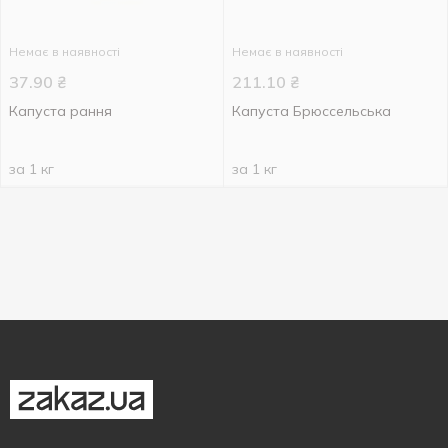
Немає в наявності
Немає в наявності
37.90
₴
211.10
₴
Капуста рання
Капуста Брюссельська
за 1 кг
за 1 кг