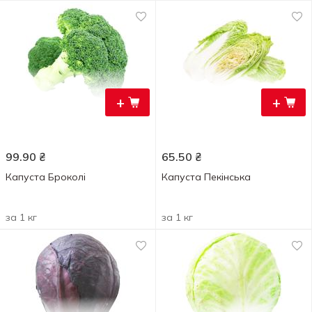
+
+
99.90
₴
65.50
₴
Капуста Броколі
Капуста Пекінська
за 1 кг
за 1 кг