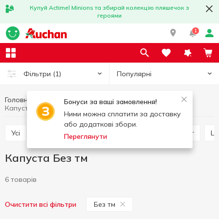
Купуй Actimel Minions та збирай колекцію пляшечок з
героями
1
Популярні
Фільтри
(1)
Головна
Фрукти та овочі
Овочі
Капуста
Бонуси за ваші замовлення!
Капуста Без тм
Ними можна сплатити за доставку
або додаткові збори.
Усі
Помідори
Капуста
Картопля та батат
Переглянути
Капуста Без тм
6 товарів
Без тм
Очистити всі фільтри