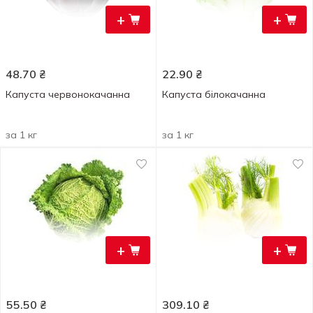
+
+
48.70
₴
22.90
₴
Капуста червонокачанна
Капуста білокачанна
за 1 кг
за 1 кг
+
+
55.50
₴
309.10
₴