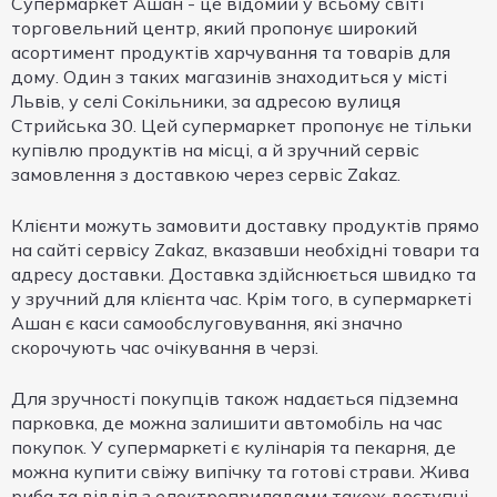
Супермаркет Ашан - це відомий у всьому світі
торговельний центр, який пропонує широкий
асортимент продуктів харчування та товарів для
дому. Один з таких магазинів знаходиться у місті
Львів, у селі Сокільники, за адресою вулиця
Стрийська 30. Цей супермаркет пропонує не тільки
купівлю продуктів на місці, а й зручний сервіс
замовлення з доставкою через сервіс Zakaz.
Клієнти можуть замовити доставку продуктів прямо
на сайті сервісу Zakaz, вказавши необхідні товари та
адресу доставки. Доставка здійснюється швидко та
у зручний для клієнта час. Крім того, в супермаркеті
Ашан є каси самообслуговування, які значно
скорочують час очікування в черзі.
Для зручності покупців також надається підземна
парковка, де можна залишити автомобіль на час
покупок. У супермаркеті є кулінарія та пекарня, де
можна купити свіжу випічку та готові страви. Жива
риба та відділ з електроприладами також доступні