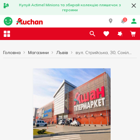
Купуй Actimel Minions та збирай колекцію пляшечок з
героями
1
Головна
Магазини
Львів
вул. Стрийська, З0, Сокільники