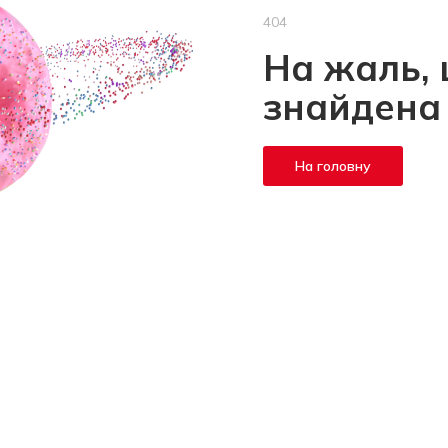
404
На жаль, 
знайдена
На головну