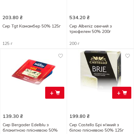
203.80
₴
534.20
₴
Сир Tgt Камамбер 50% 125г
Сир Albeniz овечий з
трюфелем 50% 200г
125 г
200 г
+
+
139.30
₴
199.80
₴
Сир Bergader Edelblu з
Сир Castello Брі м'який з
блакитною пліснявою 50%
білою пліснявою 50% 125г