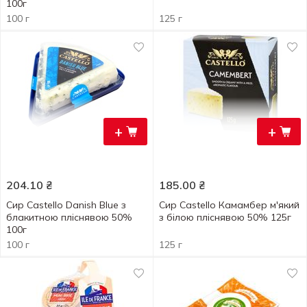
100г
100 г
125 г
+
+
204.10
₴
185.00
₴
Сир Castello Danish Blue з
Сир Castello Камамбер м'який
блакитною пліснявою 50%
з білою пліснявою 50% 125г
100г
100 г
125 г