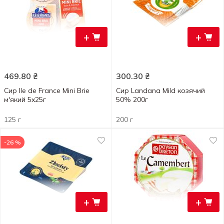
+
+
469.80
₴
300.30
₴
Сир Ile de France Mini Brie
Сир Landana Mild козячий
м'який 5x25г
50% 200г
125 г
200 г
-26 %
+
+