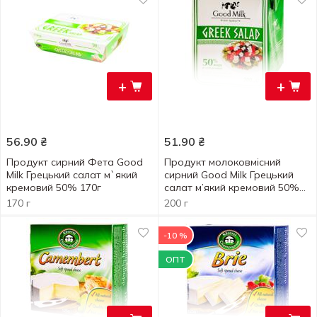
+
+
56.90
₴
51.90
₴
Продукт сирний Фета Good
Продукт молоковмісний
Milk Грецький салат м`який
сирний Good Milk Грецький
кремовий 50% 170г
салат м’який кремовий 50%
200г
170 г
200 г
-10 %
ОПТ