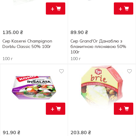
+
+
135.00
₴
89.90
₴
Сир Kaserei Champignon
Сир Grand'Or Данаблю з
Dorblu Classic 50% 100г
блакитною пліснявою 50%
100г
100 г
100 г
+
+
91.90
₴
203.80
₴