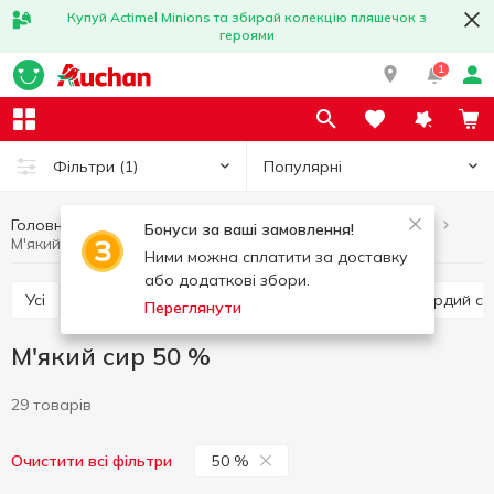
Купуй Actimel Minions та збирай колекцію пляшечок з
героями
1
Популярні
Фільтри
(1)
Головна
Сир
М'який сир
Яйця та молочні продукти
Бонуси за ваші замовлення!
М'який сир 50 %
Ними можна сплатити за доставку
або додаткові збори.
Усі
Твердий сир
Плавлений сир
Напівтвердий си
Переглянути
М'який сир 50 %
29 товарів
50 %
Очистити всі фільтри