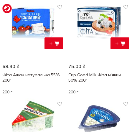
+
+
68.90
₴
75.00
₴
Фіта Ашан натуральна 55%
Сир Good Milk Фіта м'який
200г
50% 200г
200 г
200 г