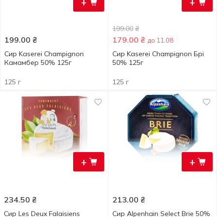
+
+
199.00
₴
199.00
₴
179.00
₴
до 11.08
Сир Kaserei Champignon
Сир Kaserei Champignon Брі
Камамбер 50% 125г
50% 125г
125 г
125 г
+
+
234.50
₴
213.00
₴
Сир Les Deux Falaisiens
Сир Alpenhain Select Brie 50%