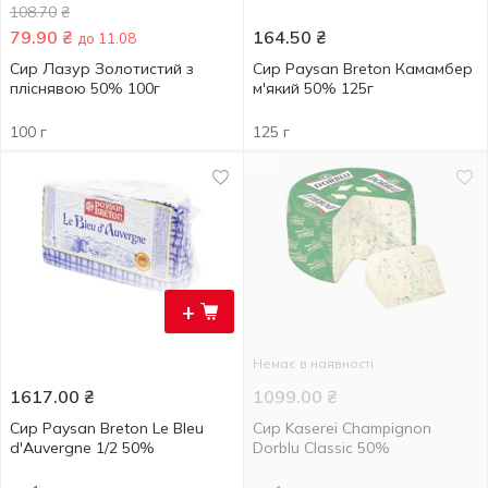
108.70
₴
79.90
₴
164.50
₴
до 11.08
Сир Лазур Золотистий з
Сир Paysan Breton Камамбер
пліснявою 50% 100г
м'який 50% 125г
100 г
125 г
+
Немає в наявності
1617.00
₴
1099.00
₴
Сир Paysan Breton Le Bleu
Сир Kaserei Champignon
d'Auvergne 1/2 50%
Dorblu Classic 50%