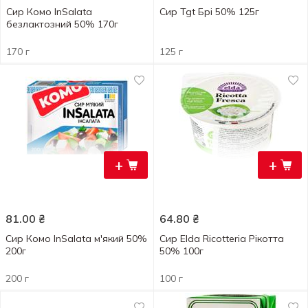
Сир Комо InSalata
Сир Tgt Брі 50% 125г
безлактозний 50% 170г
170 г
125 г
+
+
81.00
₴
64.80
₴
Сир Комо InSalata м'який 50%
Сир Elda Ricotteria Рікотта
200г
50% 100г
200 г
100 г