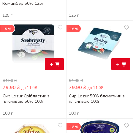
Камамбер 50% 125г
125 г
125 г
-5 %
-16 %
+
+
84.50
₴
94.90
₴
79.90
₴
79.90
₴
до 11.08
до 11.08
Сир Lazur Сріблястий з
Сир Lazur 50% блакитний з
пліснявою 50% 100г
пліснявою 100г
100 г
100 г
-18 %