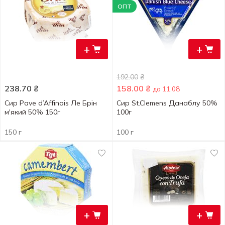
ОПТ
+
+
192.00
₴
238.70
₴
158.00
₴
до 11.08
Сир Pave d’Affinois Ле Брін
Сир St.Clemens Данаблу 50%
м'який 50% 150г
100г
150 г
100 г
+
+