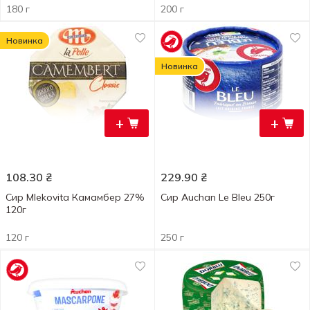
180 г
200 г
Новинка
Новинка
+
+
108.30
₴
229.90
₴
Сир Mlekovita Камамбер 27%
Сир Auchan Le Bleu 250г
120г
120 г
250 г