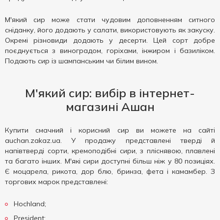
М'який сир може стати чудовим доповненням ситного
сніданку, його додають у салати, використовують як закуску.
Окремі різновиди додають у десерти. Цей сорт добре
поєднується з виноградом, горіхами, інжиром і базиліком.
Подають сир із шампанським чи білим вином.
М'який сир: вибір в інтернет-
магазині Ашан
Купити смачний і корисний сир ви можете на сайті
auchan.zakaz.ua. У продажу представлені тверді й
напівтверді сорти, кремоподібні сири, з пліснявою, плавлені
та багато інших. М'які сири доступні більш ніж у 80 позиціях.
Є моцарела, рикота, дор блю, бринза, фета і камамбер. З
торгових марок представлені:
Hochland;
President;