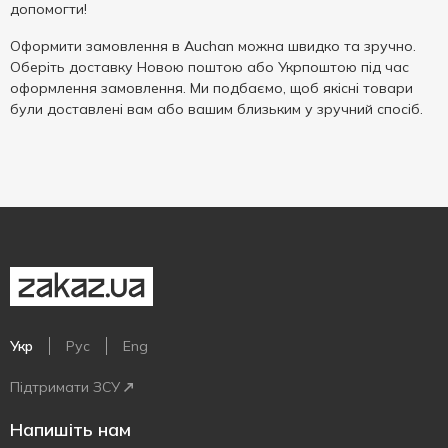
допомогти!
Оформити замовлення в Auchan можна швидко та зручно.
Оберіть доставку Новою поштою або Укрпоштою під час
оформлення замовлення. Ми подбаємо, щоб якісні товари
були доставлені вам або вашим близьким у зручний спосіб.
Укр
Рус
Eng
Підтримати ЗСУ
Напишіть нам