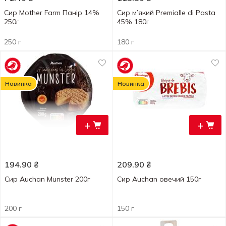
Сир Mother Farm Панір 14%
Сир м’який Premialle di Pasta
250г
45% 180г
250 г
180 г
Новинка
Новинка
+
+
194.90
₴
209.90
₴
Сир Auchan Munster 200г
Сир Auchan овечий 150г
200 г
150 г