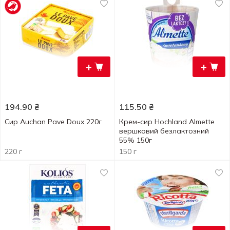
+
+
194.90
₴
115.50
₴
Сир Auchan Pave Doux 220г
Крем-сир Hochland Almette
вершковий безлактозний
55% 150г
220 г
150 г