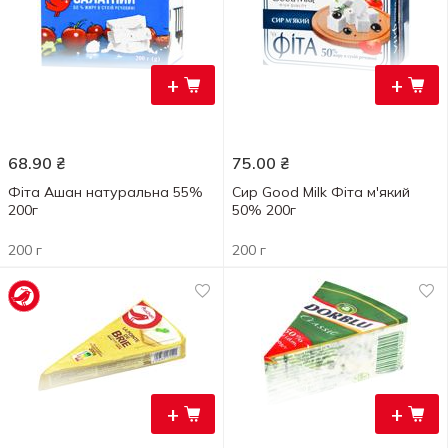
+
+
68.90
₴
75.00
₴
Фіта Ашан натуральна 55%
Сир Good Milk Фіта м'який
200г
50% 200г
200 г
200 г
+
+