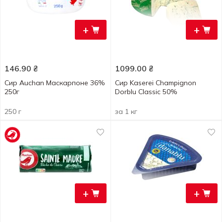
+
+
146.90
₴
1099.00
₴
Сир Auchan Маскарпоне 36%
Сир Kaserei Champignon
250г
Dorblu Classic 50%
250 г
за 1 кг
+
+