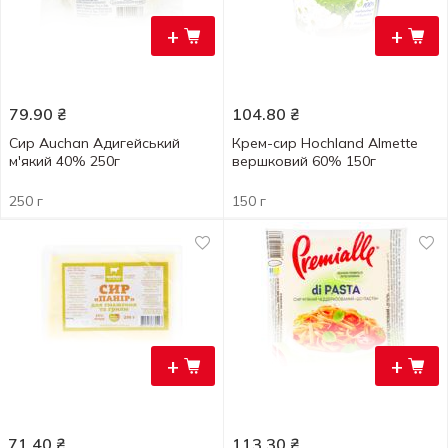
+
+
79.90
₴
104.80
₴
Сир Auchan Адигейський
Крем-сир Hochland Almette
м'який 40% 250г
вершковий 60% 150г
250 г
150 г
+
+
71.40
₴
113.30
₴