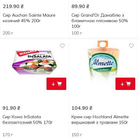
219.90
₴
89.90
₴
Сир Auchan Sainte Maure
Сир Grand'Or Данаблю з
козячий 45% 200г
блакитною пліснявою 50%
100г
200 г
100 г
+
+
91.90
₴
104.90
₴
Сир Комо InSalata
Крем-сир Hochland Almette
безлактозний 50% 170г
вершковий з травами 150г
170 г
150 г