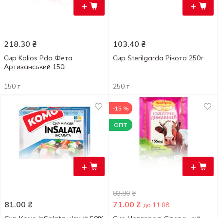
+
+
218.30
₴
103.40
₴
Сир Kolios Pdo Фета
Сир Sterilgarda Рікота 250г
Артизанський 150г
150 г
250 г
-15 %
ОПТ
+
+
83.80
₴
81.00
₴
71.00
₴
до 11.08