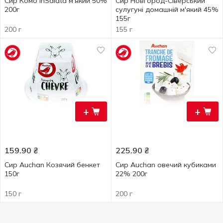
Сир Комо InSalata м'який 50%
Сир Новгород-Сіверський
200г
сулугуні домашній м'який 45%
155г
200 г
155 г
+
+
159.90
₴
225.90
₴
Сир Auchan Козячий бенкет
Сир Auchan овечий кубиками
150г
22% 200г
150 г
200 г