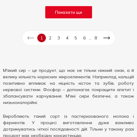
Показати ще
...
1
2
3
4
5
6
8
М'який сир – це продукт, що має не тільки ніжний смак, а й
велику кількість корисних мікроелементів. Наприклад, кальцій
позитивно впливає на міцність кісток та зубів, роботу
нервової системи. Фосфор – допомагає покращити апетит і
збалансувати харчування. М'які сири безпечні, а також
низькокалорійні.
Виробляють такий сорт із пастеризованого молока і
ферментів. У процесі виготовлення дуже важливо
дотримуватись чіткої послідовності дій. Тільки у такому разі
продукт має необхідну консистенцію.