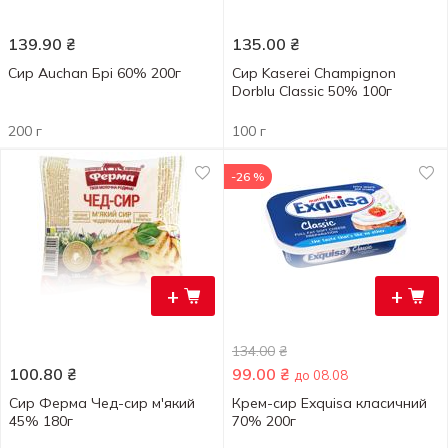
139.90
₴
135.00
₴
Сир Auchan Брі 60% 200г
Сир Kaserei Champignon
Dorblu Classic 50% 100г
200 г
100 г
-26 %
+
+
134.00
₴
100.80
₴
99.00
₴
до 08.08
Сир Ферма Чед-сир м'який
Крем-сир Exquisa класичний
45% 180г
70% 200г