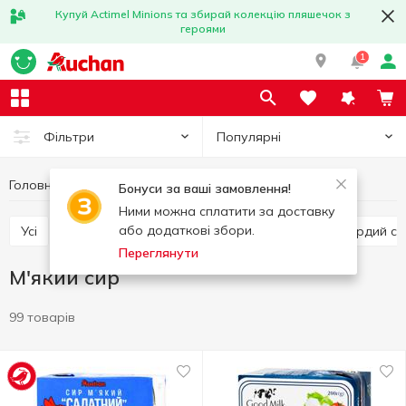
Купуй Actimel Minions та збирай колекцію пляшечок з
героями
1
Популярні
Фільтри
Головна
Сир
М'який сир
Яйця та молочні продукти
Бонуси за ваші замовлення!
Ними можна сплатити за доставку
або додаткові збори.
Усі
Твердий сир
Плавлений сир
Напівтвердий си
Переглянути
М'який сир
99 товарів