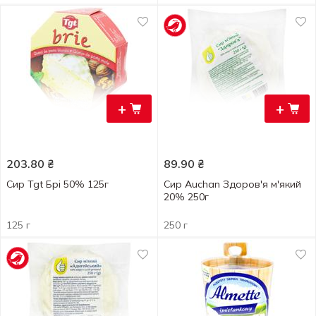
+
+
203.80
₴
89.90
₴
Сир Tgt Брі 50% 125г
Сир Auchan Здоров'я м'який
20% 250г
125 г
250 г