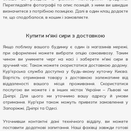
Переглядайте фотографії та опис позицій, з ними ви швидше
визначитеся з потрібною позицією. Далі в один клац додаєте
те, що сподобалося, в кошик і замовляєте.
Купити м'які сири з доставкою
Якщо поблизу вашого будинку є один із магазинів мережі,
при оформленні можете вибрати опцію самовивозу. Таким
чином ви уникнете черг на касі і заберете м'які сири в
зручний час. Також можете скористатися доставкою додому.
Кур'єрська служба доступна у будь-якому куточку Києва.
Вартість отримання товару з доставкою залежатиме від
віддаленості вашого місця проживання. Скористатися
послугою ви можете і в інших містах України – Львові чи
Дніпрі. Для цього ми уточнимо вашу адресу й умови
отримання. Кур'єри також можуть привезти замовлення у
Запоріжжі, Дніпрі та Одесі.
Уточнивши контактні дані технічного відділу, ви можете
поставити додаткові запитання. Наші фахівці завжди готові