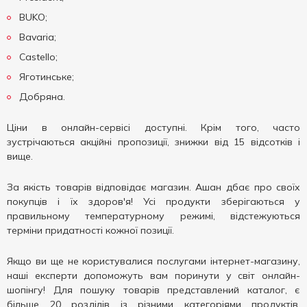
BUKO;
Bavaria;
Castello;
Яготинське;
Добряна.
Ціни в онлайн-сервісі доступні. Крім того, часто
зустрічаються акційні пропозиції, знижки від 15 відсотків і
вище.
За якість товарів відповідає магазин. Ашан дбає про своїх
покупців і їх здоров'я! Усі продукти зберігаються у
правильному температурному режимі, відстежуються
терміни придатності кожної позиції.
Якщо ви ще не користувалися послугами інтернет-магазину,
наші експерти допоможуть вам поринути у світ онлайн-
шопінгу! Для пошуку товарів представлений каталог, є
більше 20 розділів із різними категоріями продуктів.