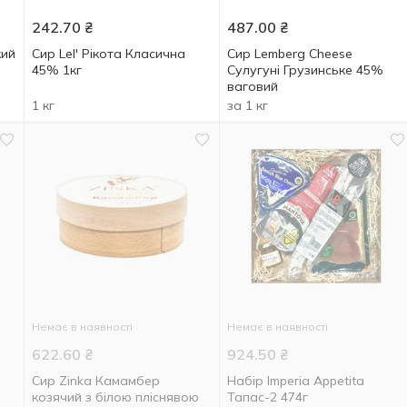
242.70
₴
487.00
₴
кий
Сир Lel' Рікота Класична
Сир Lemberg Cheese
45% 1кг
Сулугуні Грузинське 45%
ваговий
1 кг
за 1 кг
Немає в наявності
Немає в наявності
622.60
₴
924.50
₴
Сир Zinka Камамбер
Набір Imperia Appetita
козячий з білою пліснявою
Тапас-2 474г