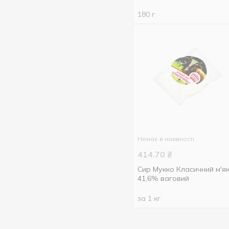
180 г
Немає в наявності
414.70
₴
Сир Мукко Класичний м'я
41,6% ваговий
за 1 кг