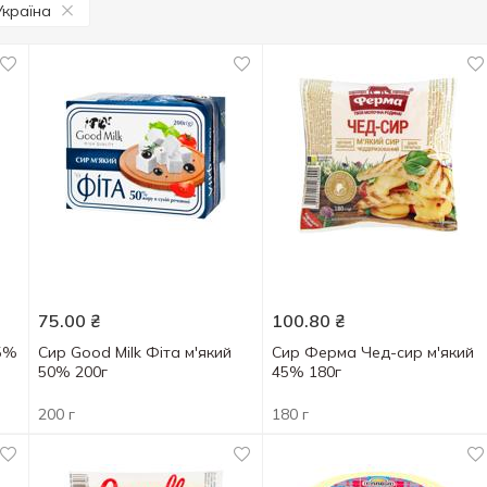
Україна
75.00
₴
100.80
₴
5%
Сир Good Milk Фіта м'який
Сир Ферма Чед-сир м'який
50% 200г
45% 180г
200 г
180 г