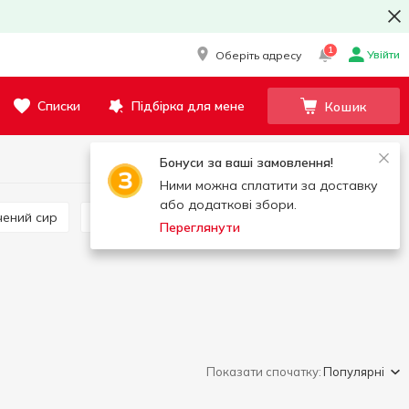
1
Увійти
Оберіть адресу
Списки
Підбірка для мене
Кошик
Бонуси за ваші замовлення!
Ними можна сплатити за доставку
або додаткові збори.
чений сир
Закуски бутербродні
Переглянути
Показати спочатку:
Популярні