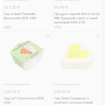
113.30
₴
56.90
₴
Сир м’який Premialle
Продукт сирний Фета Good
Mozzarella 45% 180г
Milk Грецький салат м`який
кремовий 50% 170г
180 г
170 г
Немає в наявності
Немає в наявності
139.30
₴
534.50
₴
Сир Lel' Страчатела 55%
Сир Zinka Сердечко з
150г
козячого молока м'який