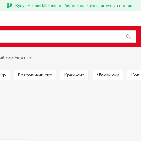
Купуй Actimel Minions та збирай колекцію пляшечок з героями
ий сир Україна
сир
Розсольний сир
Крем-сир
М'який сир
Коп