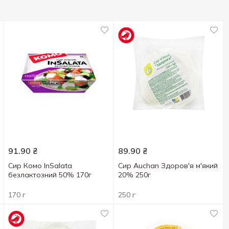
91.90
₴
89.90
₴
Сир Комо InSalata
Сир Auchan Здоров'я м'який
безлактозний 50% 170г
20% 250г
170 г
250 г