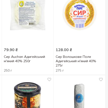
79.90
₴
128.00
₴
Сир Auchan Адигейський
Сир Волошкове Поле
м'який 40% 250г
Адигейський м'який 40%
275г
250 г
275 г