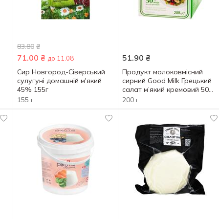
83.80
₴
71.00
₴
51.90
₴
до 11.08
Сир Новгород-Сіверський
Продукт молоковмісний
сулугуні домашній м'який
сирний Good Milk Грецький
45% 155г
салат м’який кремовий 50%
200г
155 г
200 г