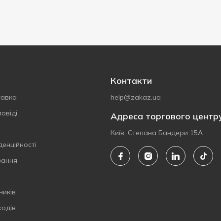
Контакти
тавка
help@zakaz.ua
овіді
Адреса торгового центр
Київ, Степана Бандери 15А
денційності
вання
ників
ходів