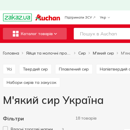
Підтримати ЗСУ
Укр
Каталог товарів
Головна
Сир
М'який сир
М'як
Яйця та молочні продукти
Усі
Твердий сир
Плавлений сир
Напівтвердий 
Набори сирів та закусок
М'який сир Україна
Фільтри
18 товарів
Власні торгові марки
3