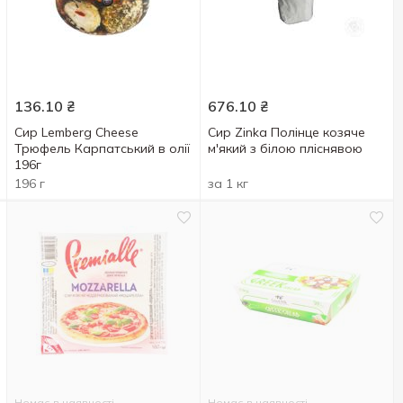
136.10
₴
676.10
₴
Сир Lemberg Cheese
Сир Zinka Полінце козяче
Трюфель Карпатський в олії
м'який з білою пліснявою
196г
196 г
за 1 кг
Немає в наявності
Немає в наявності