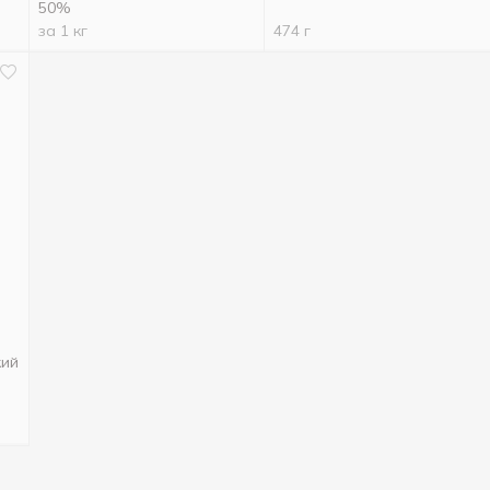
50%
за 1 кг
474 г
кий