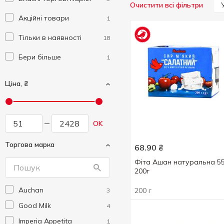
Очистити всі фільтри
Акційні товари
1
Тільки в наявності
18
Бери більше
1
Ціна, ₴
OK
Торгова марка
68.90
₴
Фіта Ашан натуральна 5
200г
Auchan
200 г
3
Good Milk
4
Imperia Appetita
1