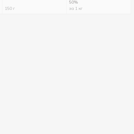
50%
150 г
за 1 кг