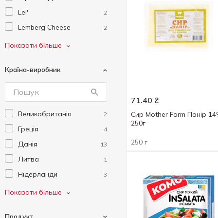
Lel'
2
Lemberg Cheese
2
Mother
1
Показати більше
Premialle
3
Країна-виробник
Zinka
3
Волошкове Поле
1
71.40
₴
Комо
2
Великобританія
Сир Mother Farm Панір 1
2
Мукко
1
250г
Греція
4
Новгород-Сіверський
1
250 г
Данія
13
Славія
1
Литва
1
Ферма
1
Нідерланди
3
Німеччина
30
Показати більше
Польща
14
Продукт