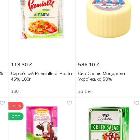
113.30
₴
586.10
₴
4%
Сир м’який Premialle di Pasta
Сир Славія Моцарела
45% 180г
Українська 50%
180 г
за 1 кг
-15 %
ОПТ