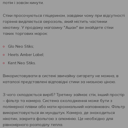
потім і зовсім кинути.
Стіки просочуються гліцерином, завдяки чому при відсутності
горіння виділяється аерозоль, який містить частинки
нікотину. У продажу магазину "Ашан" ви знайдете стіки
таких торгових марок:
Glo Neo Stiks;
Heets Amber Label;
Kent Neo Stiks.
Використовувати в системі звичайну сигарету не можна, в
каталозі представлені відповідні стики за низькою ціною.
З чого складається виріб? Третину займає стік, інший простір
– фільтр та камера. Система охолодження може бути з
полімерної плівки або мати крохмальний наповнювач. Фільтр
використовується як мундштук. Камера, де знаходиться
нікотин, закрита фольгою з алюмінію. Це необхідно для
рівномірного розподілу тепла.