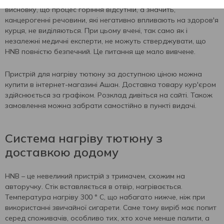
висновку, що процес горіння відсутній, а значить,
канцерогенні речовини, які негативно впливають на здоров'я
курця, не виділяються. При цьому вчені, так само як і
незалежні медичні експерти, не можуть стверджувати, що
HNB повністю безпечний. Це питання ще мало вивчене.
Пристрій для нагріву тютюну за доступною ціною можна
купити в інтернет-магазині Ашан. Доставка товару кур'єром
здійснюється за графіком. Розклад дивіться на сайті. Також
замовлення можна забрати самостійно в пункті видачі.
Система нагріву тютюну з
доставкою додому
HNB – це невеликий пристрій з тримачем, схожим на
авторучку. Стік вставляється в отвір, нагрівається.
Температура нагріву 300 ° C, що набагато нижче, ніж при
використанні звичайної сигарети. Саме тому виріб має попит
серед споживачів, особливо тих, хто хоче менше палити, а