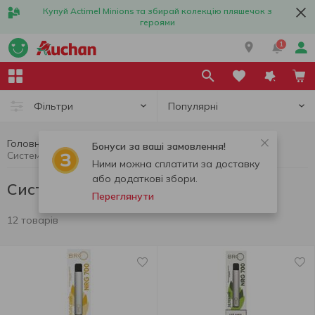
Купуй Actimel Minions та збирай колекцію пляшечок з
героями
1
Популярні
Фільтри
Головна
Цигарки, стіки, аксесуари
Бонуси за ваші замовлення!
Системи нагрівання тютюну
Ними можна сплатити за доставку
або додаткові збори.
Системи нагрівання тютюну
Переглянути
12 товарів