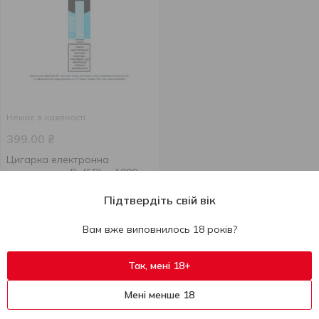
Немає в наявності
399.00
₴
Цигарка електронна
одноразова Puff Plus 1000
Clear 2% 2мл
Підтвердіть свій вік
2 мл
Вам вже виповнилось 18 років?
Так, мені 18+
Система нагрівання тютюну або HNB не завдає такої шкоди,
як звичайна сигарета. Вчені університету Каліфорнії
Мені менше 18
протестували товари, що випускаються компанією Philip
Morris International. Після перевірки експерти прийшли до