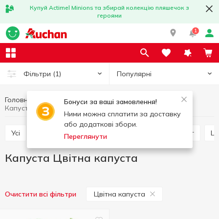
Купуй Actimel Minions та збирай колекцію пляшечок з
героями
1
Популярні
Фільтри
(1)
Головна
Фрукти та овочі
Овочі
Капуста
Бонуси за ваші замовлення!
Капуста Цвітна капуста
Ними можна сплатити за доставку
або додаткові збори.
Усі
Помідори
Капуста
Картопля та батат
Переглянути
Капуста Цвітна капуста
Цвітна капуста
Очистити всі фільтри