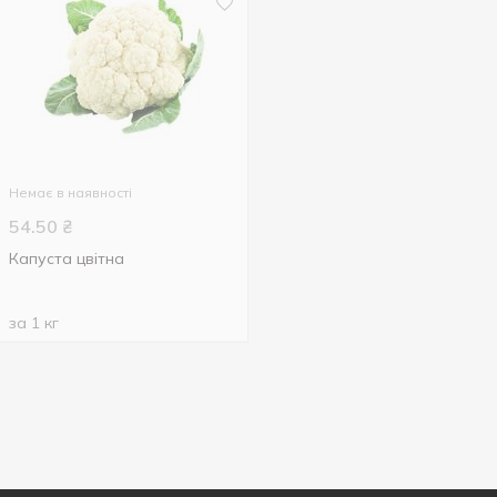
Немає в наявності
54.50
₴
Капуста цвітна
за 1 кг