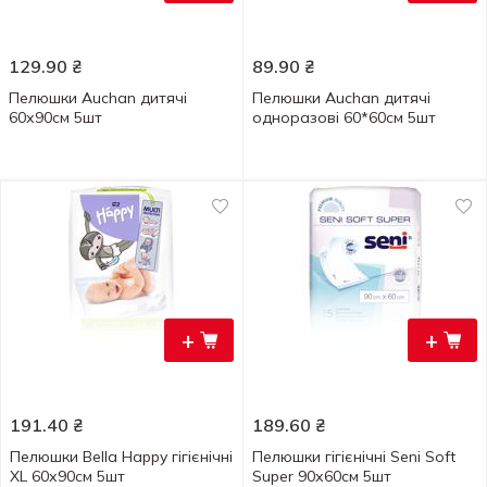
129.90
₴
89.90
₴
Пелюшки Auchan дитячі
Пелюшки Auchan дитячі
60х90см 5шт
одноразові 60*60см 5шт
+
+
191.40
₴
189.60
₴
Пелюшки Bella Happy гігієнічні
Пелюшки гігієнічні Seni Soft
XL 60х90см 5шт
Super 90х60см 5шт