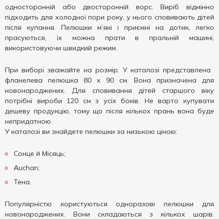
односторонній або двосторонній ворс. Виріб відмінно
підходить для холодної пори року, у нього сповивають дітей
після купання. Пелюшки м’які і приємні на дотик, легко
прасуються, їх можна прати в пральній машині,
використовуючи швидкий режим.
При виборі зважайте на розмір. У каталозі представлена ​​
фланелева пелюшка 80 х 90 см. Вона призначена для
новонароджених. Для сповивання дітей старшого віку
потрібні вироби 120 см з усіх боків. Не варто купувати
дешеву продукцію, тому що після кількох прань вона буде
непридатною.
У каталозі ви знайдете пелюшки за низькою ціною:
Сонце й Місяць;
Auchan;
Тена.
Популярністю користуються одноразові пелюшки для
новонароджених. Вони складаються з кількох шарів.