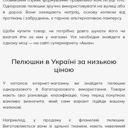
сповивання сприяє формуванню правильної конституції тіла.
Одноразові пелюшки зручно використовувати на вулиці або
в дорозі. Вони захищають матрац, основу коляски від
протікань і забруднень, є гарною альтернативою памперсу.
Щоби купити товар, не потрібно довго шукати його чи
взагалі йти за ним у магазин. Усе необхідне знайдете в
одному місці — на сайті супермаркету «Ашан».
Пелюшки в Україні за низькою
ціною
У каталозі інтернет-магазину ви знайдете пелюшки
одноразового й багаторазового використання. Товари
мають свої різновиди, класифікацію, тому перед покупкою
важливо визначити, який саме варіант підійде вашому
малюкові.
Наприклад, у продажу є фланелеві пелюшки.
Виготовляються вони зі щільної тканини, мають невеликий