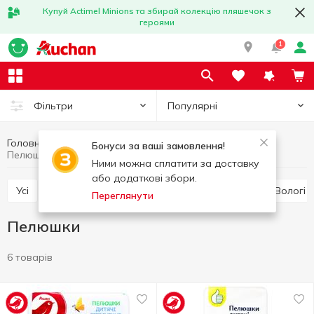
Купуй Actimel Minions та збирай колекцію пляшечок з
героями
1
Популярні
Фільтри
Головна
Товари для дітей
Догляд за дитиною
Бонуси за ваші замовлення!
Пелюшки
Ними можна сплатити за доставку
або додаткові збори.
Усі
Мило для дітей
Зубні щітки для дітей
Вологі
Переглянути
Пелюшки
6 товарів