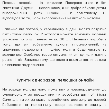
Перший, верхній — із целюлози. Поверхня м’яка й без
синтетики. Другий — наповнювач, який добре вбирає дитячі
випорожнення. Третій, нижній — із поліетилену. Він
відповідає за те, щоби випорожнення не витікали назовні.
Залежно від потреб, у середньому в день маляті потрібно
п’ять таких пелюшок. У каталозі можете замовити маленькі
упаковки по 5 шт., великі — по 30 шт. Переваги виробу в
тому, що він забезпечує сухість, гіпоалергенний, не
спричиняє подразнень — шкіра маляти буде чистою та
захищеною. Особливо товар актуальний влітку, коли дитина
рясно пітніє. Завдяки тому, що волога швидко поглинається,
не виникає подразнення.
Купити одноразові пелюшки онлайн
Не завжди молода мама може піти з новонародженим до
супермаркету за продуктами чи засобами дитячої гігієни.
Саме для таких випадків передбачено доставку до дверей.
Вибираєте на майданчику товар, залишаєте заявку й