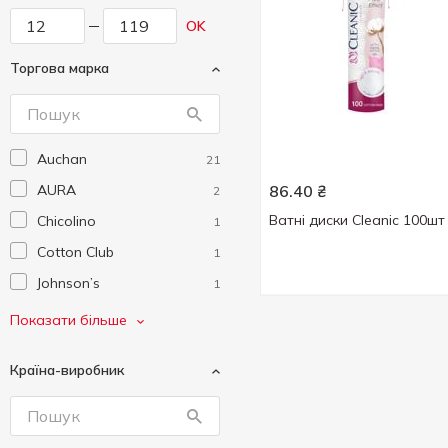
OK
Торгова марка
Auchan
21
AURA
86.40
₴
2
Ватні диски Cleanic 100шт
Chicolino
1
Cotton Club
1
Johnson’s
1
Johnson’s baby
1
Показати більше
LADY COTTON
11
Країна-виробник
Novita
5
Smile
1
Віола
2