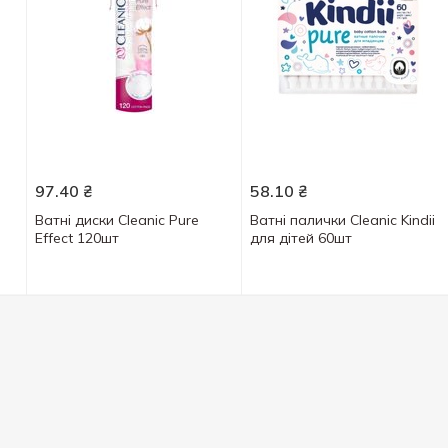
97.40
₴
58.10
₴
Ватні диски Cleanic Pure
Ватні палички Cleanic Kindii
Effect 120шт
для дітей 60шт