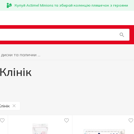
Купуй Actimel Minions та збирай колекцію пляшечок з героями
Ватні диски та палички Клінік
Клінік
Клінік