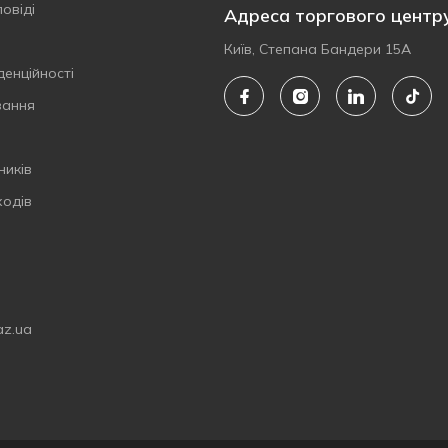
овіді
Адреса торгового центр
Київ, Степана Бандери 15А
денційності
вання
ників
ходів
az.ua