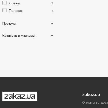
Латвія
2
Клінік
4
Польща
4
Свіжанка
5
Продукт
Кількість в упаковці
Ватні диски
3
Ватні палички
1
60 шт
1
80 шт
1
100 шт
1
120 шт
1
zakaz.ua
Оплата та дос