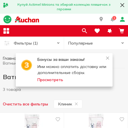
Купуй Actimel Minions та збирай колекцію пляшечок з
героями
1
Популярные
Фильтры
(1)
Главная
Гигиена и уход
Ватные диски и палочки
Бонусы за ваши заказы!
Ватные диски и палочки Клиник
Ими можно оплатить доставку или
дополнительные сборы.
Ватные диски и палочки Клиник
Просмотреть
3 товара
Клиник
Очистить все фильтры