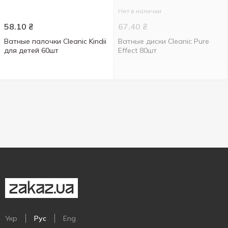
Нет в наличии
58.10
₴
67.40
₴
Ватные палочки Cleanic Kindii
Ватные диски Cleanic Pure
для детей 60шт
Effect 80шт
Укр
Рус
Eng