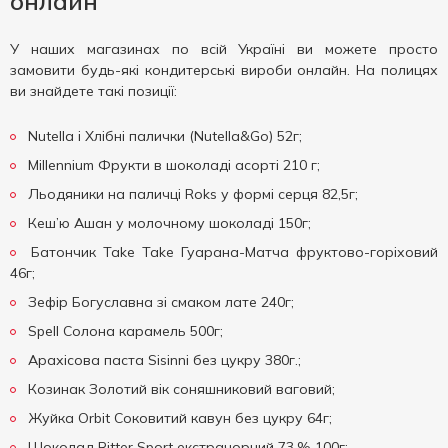
онлайн
У наших магазинах по всій Україні ви можете просто
замовити будь-які кондитерські вироби онлайн. На полицях
ви знайдете такі позиції:
Nutella і Хлібні палички (Nutella&Go) 52г;
Millennium Фрукти в шоколаді асорті 210 г;
Льодяники на паличці Roks у формі серця 82,5г;
Кеш’ю Ашан у молочному шоколаді 150г;
Батончик Take Take Гуарана-Матча фруктово-горіховий
46г;
Зефір Богуславна зі смаком лате 240г;
Spell Солона карамель 500г;
Арахісова паста Sisinni без цукру 380г.;
Козинак Золотий вік соняшниковий ваговий;
Жуйка Orbit Соковитий кавун без цукру 64г;
Шоколад Ritter Sport екстрачорний 73 % 100г;