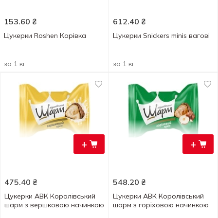
153.60
₴
612.40
₴
Цукерки Roshen Корівка
Цукерки Snickers minis вагові
за 1 кг
за 1 кг
+
+
475.40
₴
548.20
₴
Цукерки АВК Королівський
Цукерки АВК Королівський
шарм з вершковою начинкою
шарм з горіховою начинкою