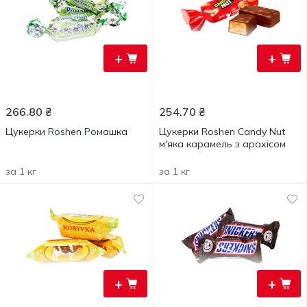
+
+
266.80
₴
254.70
₴
Цукерки Roshen Ромашка
Цукерки Roshen Candy Nut
м'яка карамель з арахісом
за 1 кг
за 1 кг
+
+