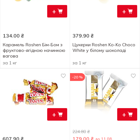
+
+
134.00
₴
379.90
₴
Карамель Roshen Бім-Бом з
Цукерки Roshen Ko-Ko Choco
фруктово-ягідною начинкою
White у білому шоколаді
вагова
за 1 кг
за 1 кг
-20 %
+
+
224.80
₴
607.90
₴
179.00
₴
до 11.08