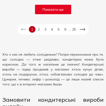
Показати ще
...
1
2
3
4
5
6
25
Хто з нас не любить солоденьке? Попри переконання про те,
що солодко — отже шкідливо, кондитерка може бути
корисною. До того ж наскільки це смачно! Кондитерські
вироби — лідер продажів у магазині: хтось купує дітям,
хтось на подарунок, хтось «обов’язково солодке до чаю».
Цукерки, печиво, зефір і шоколад — це лише малий список
того, що є в інтернет-магазині Ашан.
Замовити кондитерські вироби