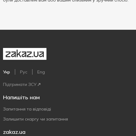
були доставлені вам або вашим близьким у зручний спосіб.
Укр
Рус
Eng
Підтримати ЗСУ
Напишіть нам
Запитання та відповіді
Залишити скаргу чи запитання
zakaz.ua