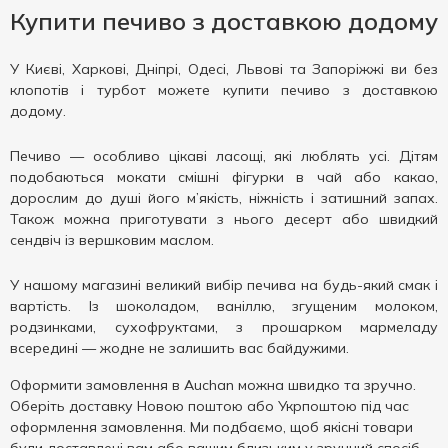
Купити печиво з доставкою додому
У Києві, Харкові, Дніпрі, Одесі, Львові та Запоріжжі ви без
клопотів і турбот можете купити печиво з доставкою
додому.
Печиво — особливо цікаві ласощі, які люблять усі. Дітям
подобаються мокати смішні фігурки в чай ​​або какао,
дорослим до душі його м’якість, ніжність і затишний запах.
Також можна приготувати з нього десерт або швидкий
сендвіч із вершковим маслом.
У нашому магазині великий вибір печива на будь-який смак і
вартість. Із шоколадом, ваніллю, згущеним молоком,
родзинками, сухофруктами, з прошарком мармеладу
всередині — жодне не залишить вас байдужими.
Оформити замовлення в Auchan можна швидко та зручно.
Оберіть доставку Новою поштою або Укрпоштою під час
оформлення замовлення. Ми подбаємо, щоб якісні товари