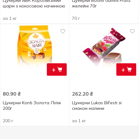
Цукерки АВК Королівський
Цукерки Boomi Gummi Fruits
шарм з кокосовою начинкою
желейні 70г
за 1 кг
70 г
+
+
80.90
₴
262.20
₴
Цукерки Konti Золота Лілія
Цукерки Lukas BiFesti зі
200г
смаком малини
200 г
за 1 кг