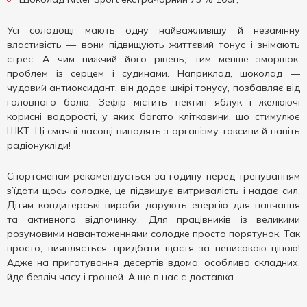
Усі солодощі мають одну найважливішу й незамінну
властивість — вони підвищують життєвий тонус і знімають
стрес. А чим нижчий його рівень, тим менше зморшок,
проблем із серцем і судинами. Наприклад, шоколад —
чудовий антиоксидант, він додає шкірі тонусу, позбавляє від
головного болю. Зефір містить пектин яблук і желюючі
корисні водорості, у яких багато клітковини, що стимулює
ШКТ. Ці смачні ласощі виводять з організму токсини й навіть
радіонукліди!
Спортсменам рекомендується за годину перед тренуванням
з’їдати щось солодке, це підвищує витривалість і надає сил.
Дітям кондитерські вироби дарують енергію для навчання
та активного відпочинку. Для працівників із великими
розумовими навантаженнями солодке просто порятунок. Так
просто, виявляється, придбати щастя за невисокою ціною!
Адже на приготування десертів вдома, особливо складних,
йде безліч часу і грошей. А ще в нас є доставка.