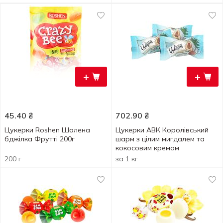
+
+
45.40
₴
702.90
₴
Цукерки Roshen Шалена
Цукерки АВК Королівський
бджілка Фрутті 200г
шарм з цілим мигдалем та
кокосовим кремом
200 г
за 1 кг