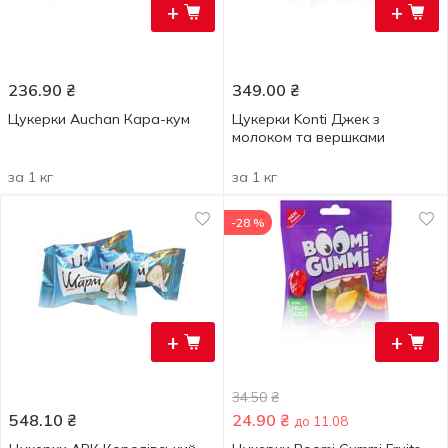
+
+
236.90
₴
349.00
₴
Цукерки Auchan Кара-кум
Цукерки Konti Джек з
молоком та вершками
за 1 кг
за 1 кг
-28 %
+
+
34.50
₴
548.10
₴
24.90
₴
до 11.08