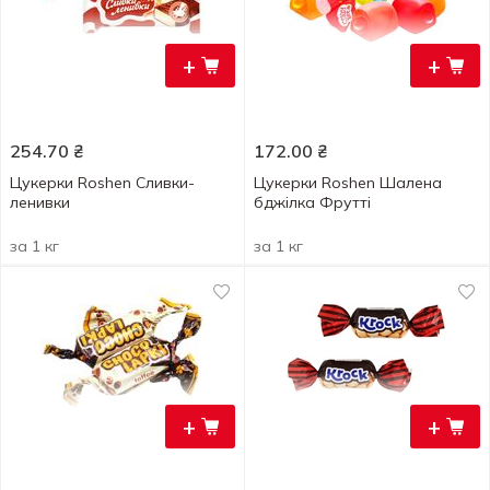
+
+
254.70
₴
172.00
₴
Цукерки Roshen Сливки-
Цукерки Roshen Шалена
ленивки
бджілка Фрутті
за 1 кг
за 1 кг
+
+