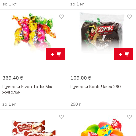
за 1 кг
за 1 кг
+
+
369.40
₴
109.00
₴
Цукерки Elvan Toffix Mix
Цукерки Konti Джек 290г
жувальні
за 1 кг
290 г