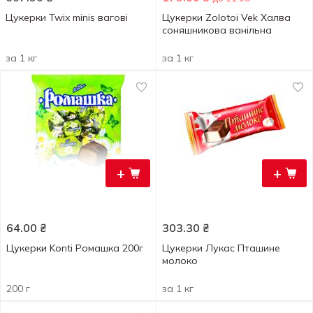
Цукерки Twix minis вагові
Цукерки Zolotoi Vek Халва
соняшникова ванільна
за 1 кг
за 1 кг
+
+
64.00
₴
303.30
₴
Цукерки Konti Ромашка 200г
Цукерки Лукас Пташине
молоко
200 г
за 1 кг