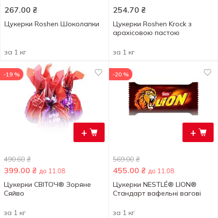
267.00
₴
254.70
₴
Цукерки Roshen Шоколапки
Цукерки Roshen Krock з
арахісовою пастою
за 1 кг
за 1 кг
-19 %
-20 %
+
+
490.60
₴
569.00
₴
399.00
₴
455.00
₴
до 11.08
до 11.08
Цукерки СВІТОЧ® Зоряне
Цукерки NESTLÉ® LION®
Сяйво
Стандарт вафельні вагові
за 1 кг
за 1 кг