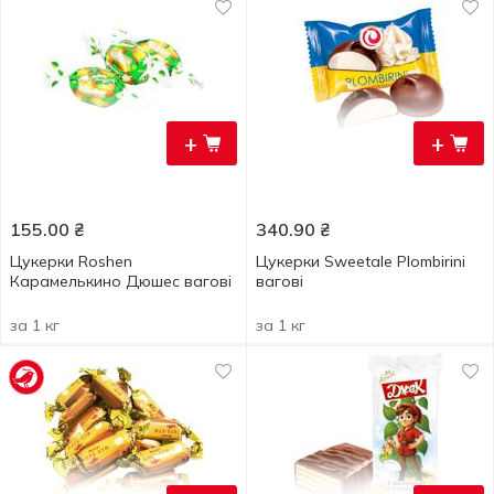
+
+
155.00
₴
340.90
₴
Цукерки Roshen
Цукерки Sweetale Plombirini
Карамелькино Дюшес вагові
вагові
за 1 кг
за 1 кг