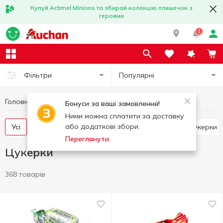
Купуй Actimel Minions та збирай колекцію пляшечок з
героями
1
Популярні
Фільтри
Головна
Солодощі
Цукерки
Бонуси за ваші замовлення!
Ними можна сплатити за доставку
або додаткові збори.
Усі
Цукерки вагові
Цукерки в пакетах
Цукерки 
Переглянути
Цукерки
368 товарів