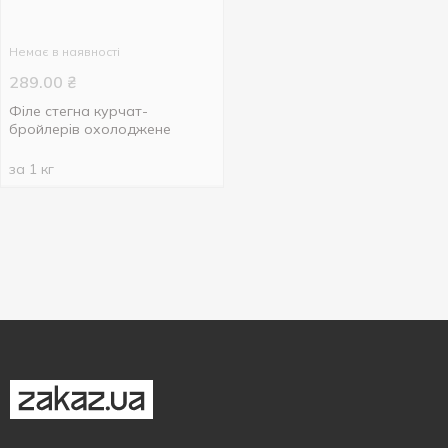
Немає в наявності
289.00
₴
Філе стегна курчат-
бройлерів охолоджене
за 1 кг