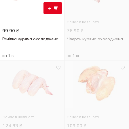
+
Немає в наявності
99.90
₴
76.90
₴
Гомілка куряча охолоджена
Чверть куряча охолоджена
за 1 кг
за 1 кг
Немає в наявності
Немає в наявності
124.83
₴
109.00
₴