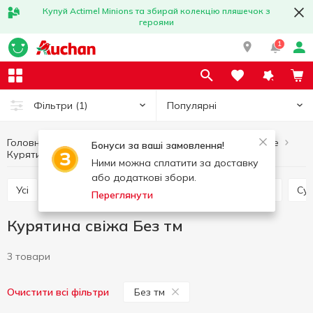
Купуй Actimel Minions та збирай колекцію пляшечок з
героями
1
Популярні
Фільтри
(1)
Головна
М’ясо охолоджене
М'ясо та ковбасні вироби
Бонуси за ваші замовлення!
Курятина свіжа
Курятина свіжа Без тм
Ними можна сплатити за доставку
або додаткові збори.
Усі
Курятина свіжа
Свинина свіжа
Фарш
С
Переглянути
Курятина свіжа Без тм
3 товари
Без тм
Очистити всі фільтри