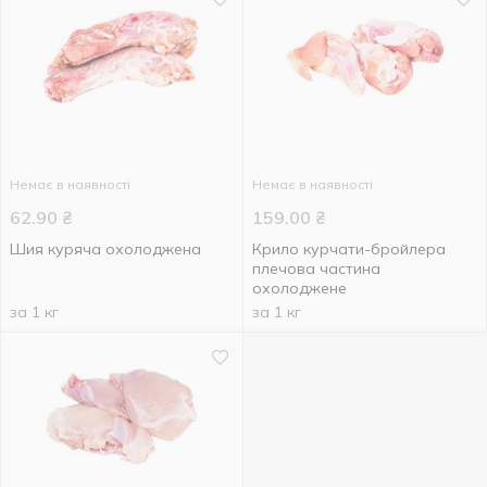
Немає в наявності
Немає в наявності
62.90
₴
159.00
₴
Шия куряча охолоджена
Крило курчати-бройлера
плечова частина
охолоджене
за 1 кг
за 1 кг