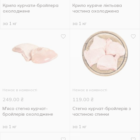
Крило курчати-бройлера
Крило куряче ліктьова
охолоджене
частина охолоджена
за 1 кг
за 1 кг
Немає в наявності
Немає в наявності
249.00
₴
119.00
₴
М'ясо стегна курчат-
Стегно курчат-бройлерів з
бройлерів охолоджене
частиною спинки
за 1 кг
за 1 кг