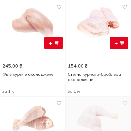
+
+
245.00
₴
154.00
₴
Філе куряче охолоджене
Стегно курчати-бройлера
охолоджене
за 1 кг
за 1 кг