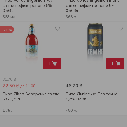
Пиво Volfas Engelman IPA
Пиво Volfas Engelman Blanc
світле нефільтроване 6%
світле нефільтроване 5%
0,568л
0,568л
568 мл
568 мл
-21 %
+
+
91.70
₴
72.50
₴
46.20
₴
до 11.08
Пиво Zibert Баварське світле
Пиво Львівське Лев темне
5% 1,75л
4,7% 0,48л
1.75 л
480 мл