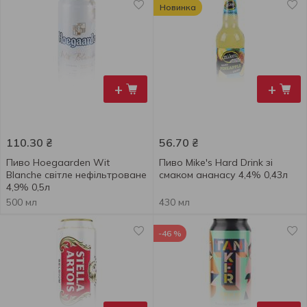
Новинка
+
+
110.30
₴
56.70
₴
Пиво Hoegaarden Wit
Пиво Mike's Hard Drink зі
Blanche світле нефільтроване
смаком ананасу 4,4% 0,43л
4,9% 0,5л
500 мл
430 мл
-46 %