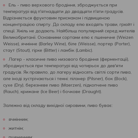
Ель - пиво верхового бродіння, зброджується при
температурі від п'ятнадцяти до двадцяти п'яти градусів.
Відрізняється фруктовим присмаком і підвищеною
концентрацією спирту. До складу елю входять трави, грюйт і
спеції. Хміль не додають. Найбільш популярний серед жителів
Великобританії. Основними сортами елю є пшеничне (Weizen
Weisse), ячмінне (Barley Wine), біле (Weisse), портер (Porter),
стаут ​​(Stout), гірке (Bitter) і ламбік (Lambic).
Лагер - класичне пиво низового бродіння (ферментації),
зброджується при температурі від чотирьох до дев'яти
градусів. Як правило, до лагеру відносять світлі сорти пива,
але іноді зустрічаються і темні: пілзнер (Pilsner), бок (Bock),
сухе (Dry), березневе пиво (Maerzen), підкопчене пиво
(Rauch), крижане (Ice Beer) і бочкове (Draught).
Залежно від складу вихідної сировини, пиво буває:
ячмінним;
житнім;
пшеничним;