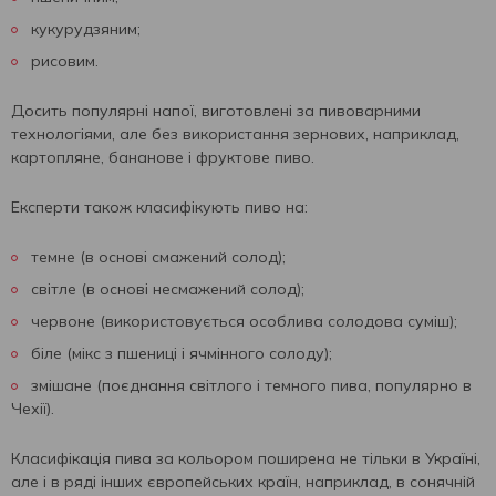
кукурудзяним;
рисовим.
Досить популярні напої, виготовлені за пивоварними
технологіями, але без використання зернових, наприклад,
картопляне, бананове і фруктове пиво.
Експерти також класифікують пиво на:
темне (в основі смажений солод);
світле (в основі несмажений солод);
червоне (використовується особлива солодова суміш);
біле (мікс з пшениці і ячмінного солоду);
змішане (поєднання світлого і темного пива, популярно в
Чехії).
Класифікація пива за кольором поширена не тільки в Україні,
але і в ряді інших європейських країн, наприклад, в сонячній