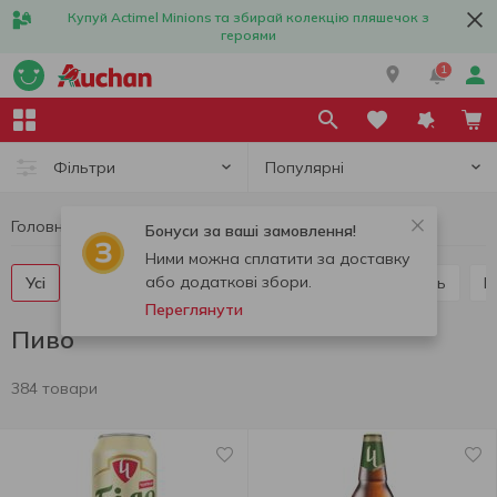
Купуй Actimel Minions та збирай колекцію пляшечок з
героями
1
Популярні
Фільтри
Головна
Алкоголь
Пиво
Бонуси за ваші замовлення!
Ними можна сплатити за доставку
або додаткові збори.
Усі
Світле пиво
Темне пиво
Лагер
Ель
Переглянути
Пиво
384 товари