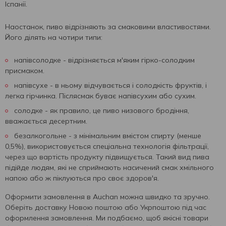
Іспанії.
Наостанок, пиво відрізняють за смаковими властивостями.
Його ділять на чотири типи:
напівсолодке - відрізняється м'яким гірко-солодким
присмаком.
напівсухе - в ньому відчувається і солодкість фруктів, і
легка гірчинка. Післясмак буває напівсухим або сухим.
солодке - як правило, це пиво низового бродіння,
вважається десертним.
безалкогольне - з мінімальним вмістом спирту (менше
0,5%), використовується спеціальна технологія фільтрації,
через що вартість продукту підвищується. Такий вид пива
підійде людям, які не сприймають насичений смак хмільного
напою або ж піклуються про своє здоров'я.
Оформити замовлення в Auchan можна швидко та зручно.
Оберіть доставку Новою поштою або Укрпоштою під час
оформлення замовлення. Ми подбаємо, щоб якісні товари