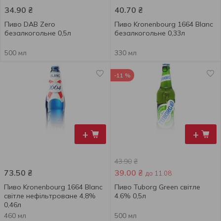
34.90
₴
40.70
₴
Пиво DAB Zero
Пиво Kronenbourg 1664 Blanc
безалкогольне 0,5л
безалкогольне 0,33л
500 мл
330 мл
-11 %
+
+
43.90
₴
73.50
₴
39.00
₴
до 11.08
Пиво Kronenbourg 1664 Blanc
Пиво Tuborg Green світле
світле нефільтроване 4,8%
4.6% 0,5л
0,46л
460 мл
500 мл