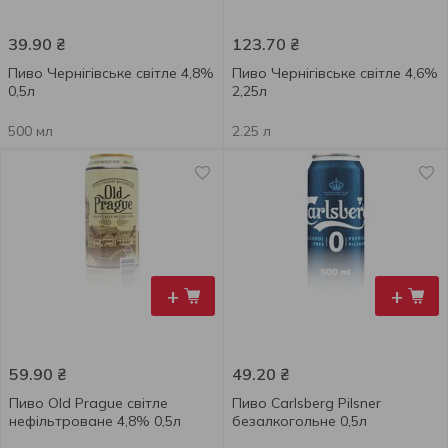
39.90
₴
123.70
₴
Пиво Чернігівське світле 4,8%
Пиво Чернігівське світле 4,6%
0,5л
2,25л
500 мл
2.25 л
+
+
59.90
₴
49.20
₴
Пиво Old Prague світле
Пиво Carlsberg Pilsner
нефільтроване 4,8% 0,5л
безалкогольне 0,5л