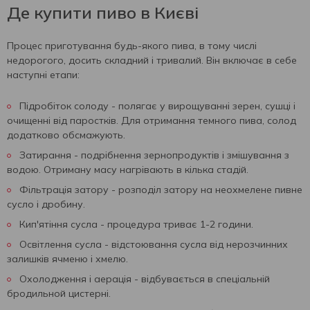
Де купити пиво в Києві
Процес приготування будь-якого пива, в тому числі
недорогого, досить складний і тривалий. Він включає в себе
наступні етапи:
Підробіток солоду - полягає у вирощуванні зерен, сушці і
очищенні від паростків. Для отримання темного пива, солод
додатково обсмажують.
Затирання - подрібнення зернопродуктів і змішування з
водою. Отриману масу нагрівають в кілька стадій.
Фільтрація затору - розподіл затору на неохмелене пивне
сусло і дробину.
Кип'ятіння сусла - процедура триває 1-2 години.
Освітлення сусла - відстоювання сусла від нерозчинних
залишків ячменю і хмелю.
Охолодження і аерація - відбувається в спеціальній
бродильной цистерні.