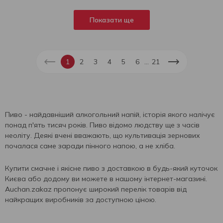
Показати ще
...
1
2
3
4
5
6
21
Пиво - найдавніший алкогольний напій, історія якого налічує
понад п'ять тисяч років. Пиво відомо людству ще з часів
неоліту. Деякі вчені вважають, що культивація зернових
почалася саме заради пінного напою, а не хліба.
Купити смачне і якісне пиво з доставкою в будь-який куточок
Києва або додому ви можете в нашому інтернет-магазині.
Auchan.zakaz пропонує широкий перелік товарів від
найкращих виробників за доступною ціною.