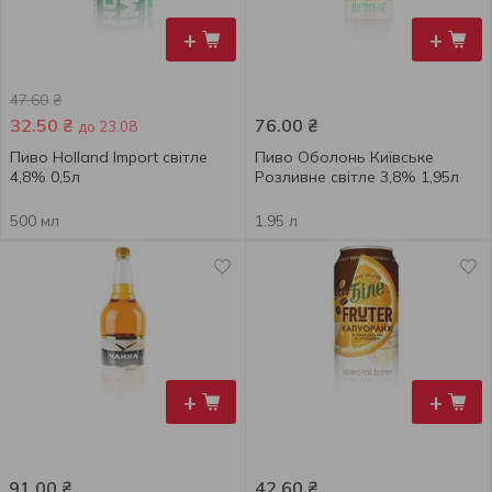
+
+
47.60
₴
32.50
₴
76.00
₴
до 23.08
Пиво Holland Import світле
Пиво Оболонь Київське
4,8% 0,5л
Розливне світле 3,8% 1,95л
500 мл
1.95 л
+
+
91.00
₴
42.60
₴