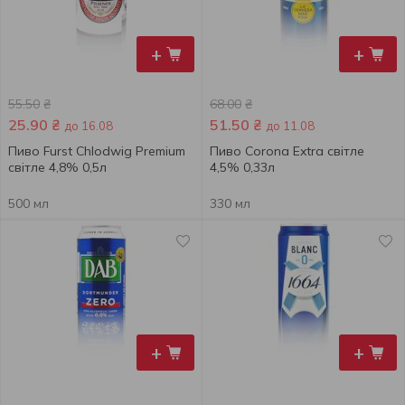
+
+
55.50
₴
68.00
₴
25.90
₴
51.50
₴
до 16.08
до 11.08
Пиво Furst Chlodwig Premium
Пиво Corona Extra світле
світле 4,8% 0,5л
4,5% 0,33л
500 мл
330 мл
+
+