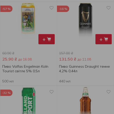
-57 %
-16 %
+
+
60.90
₴
157.00
₴
25.90
₴
131.50
₴
до 16.08
до 11.08
Пиво Volfas Engelman Koln
Пиво Guinness Draught темне
Tourist світле 5% 0,5л
4,2% 0,44л
500 мл
440 мл
-32 %