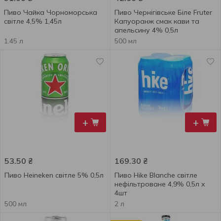
Пиво Чайка Чорноморська
Пиво Чернігівське Біле Fruter
світле 4,5% 1,45л
Капуоранж смак кави та
апельсину 4% 0,5л
1.45 л
500 мл
+
+
53.50
₴
169.30
₴
Пиво Heineken світле 5% 0,5л
Пиво Hike Blanche світле
нефільтроване 4,9% 0,5л x
4шт
500 мл
2 л