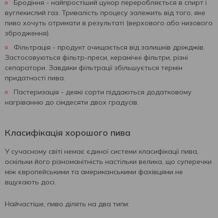
Бродіння - найпростіший цукор переробляється в спирт і
вуглекислий газ. Тривалість процесу залежить від того, яке
пиво хочуть отримати в результаті (верхового або низового
збродження).
Фільтрація - продукт очищається від залишків дріжджів.
Застосовуються фільтр-преси, керамічні фільтри, різні
сепаратори. Завдяки фільтрації збільшується термін
придатності пива.
Пастеризація - деякі сорти піддаються додатковому
нагріванню до сімдесяти двох градусів.
Класифікація хорошого пива
У сучасному світі немає єдиної системи класифікації пива,
оскільки його різноманітність настільки велика, що суперечки
між європейськими та американськими фахівцями не
вщухають досі.
Найчастіше, пиво ділять на два типи: