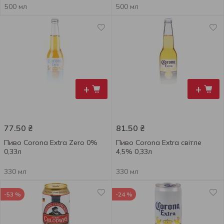
500 мл
500 мл
+
+
77.50
₴
81.50
₴
Пиво Corona Extra Zero 0%
Пиво Corona Extra світле
0,33л
4,5% 0,33л
330 мл
330 мл
-53 %
-24 %