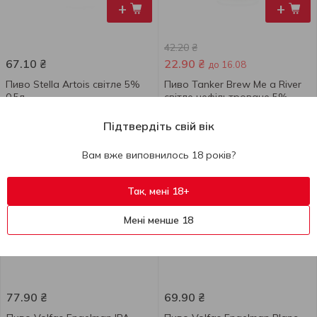
+
+
42.20
₴
67.10
₴
22.90
₴
до 16.08
Пиво Stella Artois свiтле 5%
Пиво Tanker Brew Me a River
0,5л
світле нефільтроване 5%
0,44л
Підтвердіть свій вік
500 мл
440 мл
Вам вже виповнилось 18 років?
Так, мені 18+
Мені менше 18
+
+
77.90
₴
69.90
₴