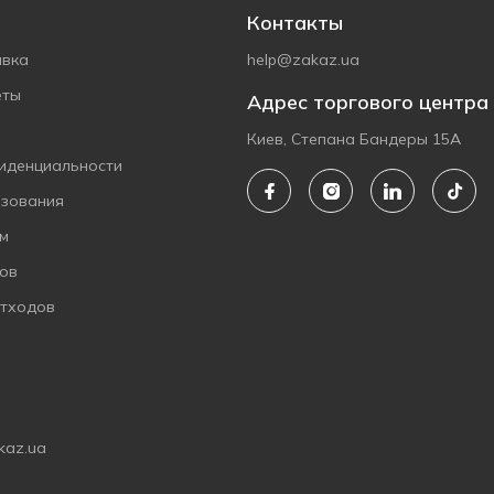
Контакты
авка
help@zakaz.ua
еты
Адрес торгового центра
Киев, Степана Бандеры 15А
иденциальности
ьзования
ам
ов
отходов
kaz.ua