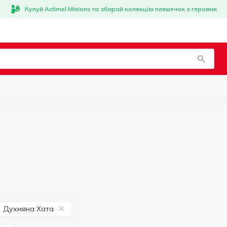
Купуй Actimel Minions та збирай колекцію пляшечок з героями
Духмяна Хата