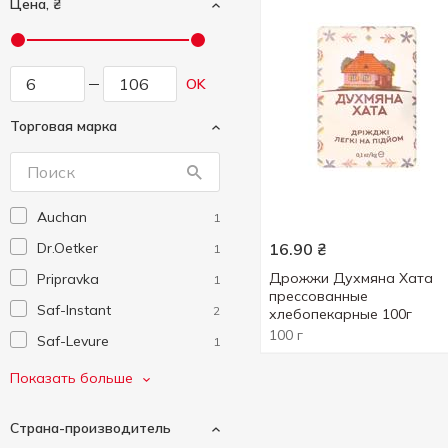
Цена, ₴
OK
Торговая марка
Auchan
1
Dr.Oetker
16.90
₴
1
Дрожжи Духмяна Хата
Pripravka
1
прессованные
Saf-Instant
2
хлебопекарные 100г
100 г
Saf-Levure
1
Добрик
1
Показать больше
Духмяна Хата
1
Страна-производитель
Еко
1