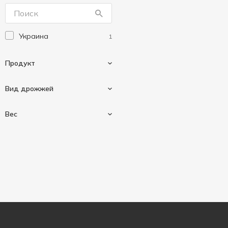
Криворизьки дрижджи
2
Львівські дріжджі
3
Украина
1
Первак
1
Продукт
Вид дрожжей
Дрожжи
1
Вес
Прессованые
1
100 г
1