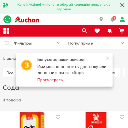
Купуй Actimel Minions та збирай колекцію пляшечок з
героями
1
Популярные
Фильтры
Главная
Бакалея
Сода
Добавки для выпечки и десертов
Бонусы за ваши заказы!
Ими можно оплатить доставку или
дополнительные сборы.
Все
Ванильный сахар
Желе
Разрыхлитель
Просмотреть
Сода
4 товара