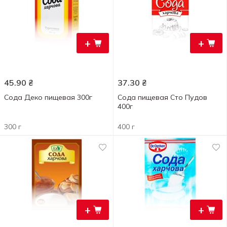
+
+
45.90
₴
37.30
₴
Сода Деко пищевая 300г
Сода пищевая Сто Пудов
400г
300 г
400 г
+
+