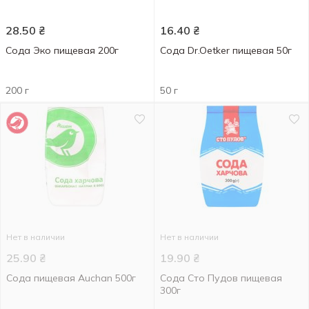
28.50
₴
16.40
₴
Сода Эко пищевая 200г
Сода Dr.Oetker пищевая 50г
200 г
50 г
Нет в наличии
Нет в наличии
25.90
₴
19.90
₴
Сода пищевая Auchan 500г
Сода Сто Пудов пищевая
300г