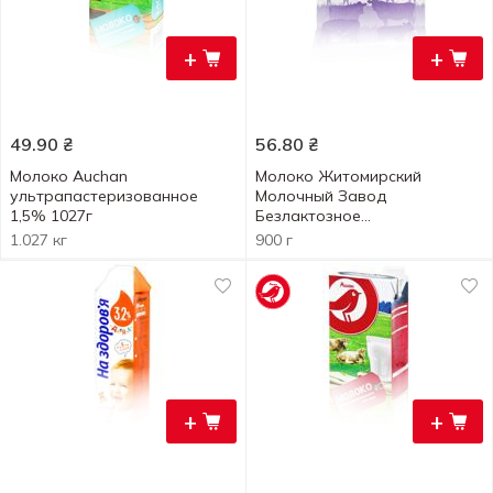
+
+
49.90
₴
56.80
₴
Молоко Auchan
Молоко Житомирский
ультрапастеризованное
Молочный Завод
1,5% 1027г
Безлактозное
ультрапастеризованное
1.027 кг
900 г
2,5% 900г
+
+