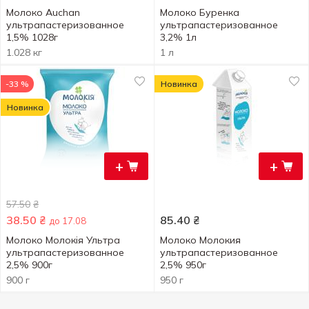
Молоко Auchan
Молоко Буренка
ультрапастеризованное
ультрапастеризованное
1,5% 1028г
3,2% 1л
1.028 кг
1 л
-33 %
Новинка
Новинка
+
+
57.50
₴
38.50
₴
85.40
₴
до 17.08
Молоко Молокія Ультра
Молоко Молокия
ультрапастеризованное
ультрапастеризованное
2,5% 900г
2,5% 950г
900 г
950 г