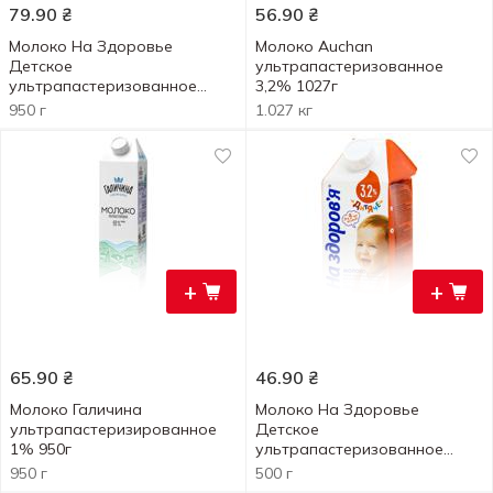
79.90
₴
56.90
₴
Молоко На Здоровье
Молоко Auchan
Детское
ультрапастеризованное
ультрапастеризованное
3,2% 1027г
3,2% 950г
950 г
1.027 кг
+
+
65.90
₴
46.90
₴
Молоко Галичина
Молоко На Здоровье
ультрапастеризированное
Детское
1% 950г
ультрапастеризованное
3,2% 500г
950 г
500 г