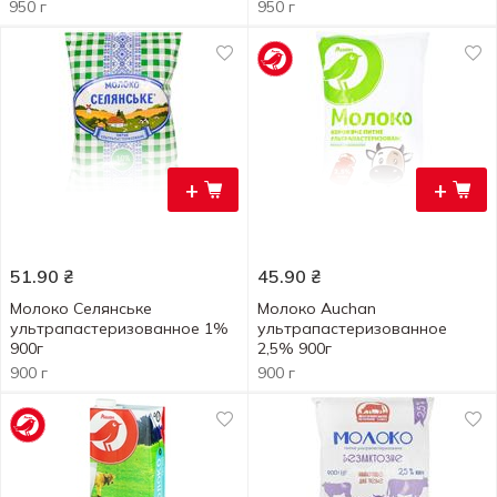
2.5% 950г
950 г
950 г
+
+
51.90
₴
45.90
₴
Молоко Селянське
Молоко Auchan
ультрапастеризованное 1%
ультрапастеризованное
900г
2,5% 900г
900 г
900 г