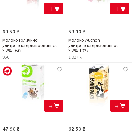
+
+
69.50
₴
53.90
₴
Молоко Галичина
Молоко Auchan
ультрапастеризированное
ультрапастеризованное
3,2% 950г
3.2% 1027г
950 г
1.027 кг
+
+
47.90
₴
62.50
₴