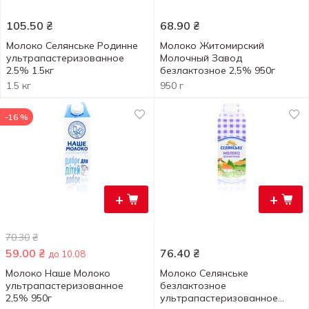
105.50
₴
68.90
₴
Молоко Селянське Родинне
Молоко Житомирский
ультрапастеризованное
Молочный Завод
2.5% 1.5кг
безлактозное 2,5% 950г
1.5 кг
950 г
-16 %
+
+
70.30
₴
59.00
₴
76.40
₴
до 10.08
Молоко Наше Молоко
Молоко Селянське
ультрапастеризованное
безлактозное
2,5% 950г
ультрапастеризованное