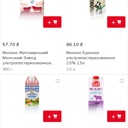
+
+
57.70
₴
86.10
₴
Молоко Житомирський
Молоко Буренка
Молочний Завод
ультрапастеризованное
ультрапастеризованное
2,5% 1,5л
3,2% 900г
900 г
1.5 л
+
+