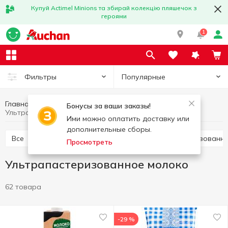
Купуй Actimel Minions та збирай колекцію пляшечок з
героями
1
Популярные
Фильтры
Главная
Молоко
Яйца и молочные продукты
Бонусы за ваши заказы!
Ультрапастеризованное молоко
Ими можно оплатить доставку или
дополнительные сборы.
Все
Ультрапастеризованное молоко
Пастеризованн
Просмотреть
Ультрапастеризованное молоко
62 товара
-29 %