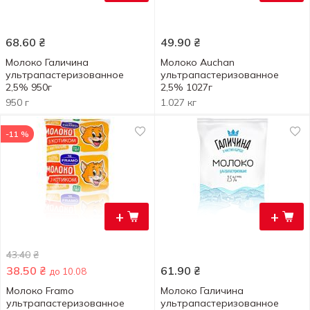
68.60
₴
49.90
₴
Молоко Галичина
Молоко Auchan
ультрапастеризованное
ультрапастеризованное
2,5% 950г
2,5% 1027г
950 г
1.027 кг
-11 %
+
+
43.40
₴
38.50
₴
61.90
₴
до 10.08
Молоко Framo
Молоко Галичина
ультрапастеризованное
ультрапастеризованное