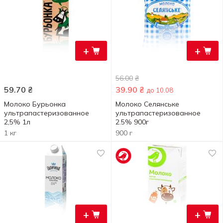
+
+
56.00
₴
59.70
₴
39.90
₴
до 10.08
Молоко Бурьонка
Молоко Селянське
ультрапастеризованное
ультрапастеризованное
2,5% 1л
2.5% 900г
1 кг
900 г
+
+