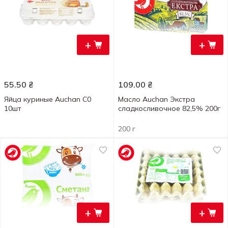
+
+
55.50
₴
109.00
₴
Яйца куриные Auchan С0
Масло Auchan Экстра
10шт
сладкосливочное 82,5% 200г
200 г
+
+