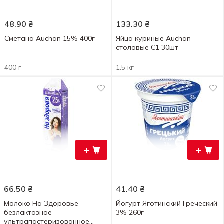
48.90
₴
133.30
₴
Сметана Auchan 15% 400г
Яйца куриные Auchan
столовые С1 30шт
400 г
1.5 кг
+
+
66.50
₴
41.40
₴
Молоко На Здоровье
Йогурт Яготинский Греческий
безлактозное
3% 260г
ультрапастеризованное