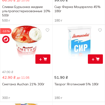
66.50
₴
99.00
₴
до 10.08
Сливки Бурьонка жидкие
Сыр Ферма Моцарелла 45%
ультрапастеризованные 10%
180г
500г
500 г
180 г
-10 %
+
+
47.90
₴
42.90
₴
51.90
₴
до 11.08
Сметана Auchan 21% 300г
Творог Яготинский 5% 180г
300 г
180 г