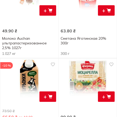
+
+
49.90
₴
63.80
₴
Молоко Auchan
Сметана Яготинская 20%
ультрапастеризованное
300г
2,5% 1027г
1.027 кг
300 г
-10 %
+
+
73.50
₴