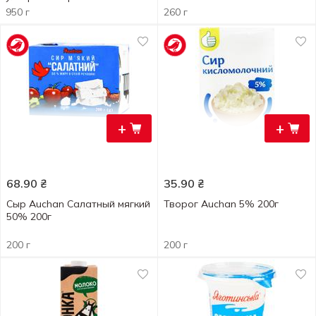
2,5% 950г
950 г
260 г
+
+
68.90
₴
35.90
₴
Сыр Auchan Салатный мягкий
Творог Auchan 5% 200г
50% 200г
200 г
200 г