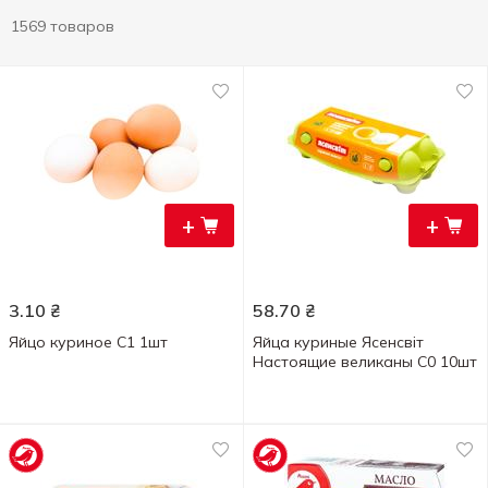
1569 товаров
+
+
3.10
₴
58.70
₴
Яйцо куриное С1 1шт
Яйца куриные Ясенсвіт
Настоящие великаны С0 10шт