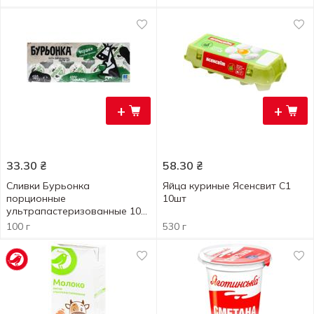
+
+
33.30
₴
58.30
₴
Сливки Бурьонка
Яйца куриные Ясенсвит С1
порционные
10шт
ультрапастеризованные 10%
10шт*10г
100 г
530 г