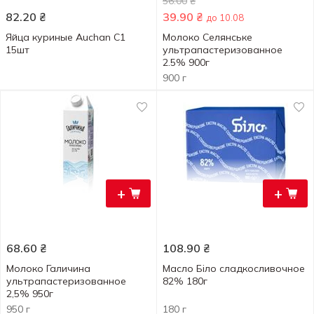
56.00
₴
82.20
₴
39.90
₴
до 10.08
Яйца куриные Auchan С1
Молоко Селянське
15шт
ультрапастеризованное
2.5% 900г
900 г
+
+
68.60
₴
108.90
₴
Молоко Галичина
Масло Біло сладкосливочное
ультрапастеризованное
82% 180г
2,5% 950г
950 г
180 г