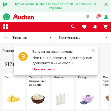
Купуй Actimel Minions та збирай колекцію пляшечок з
героями
1
Популярные
Фильтры
Главная
Яйца и молочные продукты
Бонусы за ваши заказы!
Ими можно оплатить доставку или
Яйца и молочные продукты
дополнительные сборы.
Просмотреть
Сыр
Творог и
Молоко
Йогурт
Десе
творожные
пудин
изделия
кокт