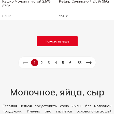
Кефир Молокія густой 2,5%
Кефир Селянський 2,5% 950г
870г
870 г
950 г
Показать еще
...
1
2
3
4
5
6
83
Молочное, яйца, сыр
Сегодня нельзя представить свою жизнь без молочной
продукции. Именно она является основополагающей