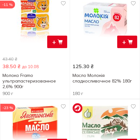
-11 %
+
+
43.40
₴
38.50
₴
125.30
₴
до 10.08
Молоко Framo
Масло Молокія
ультрапастеризованное
сладкосливочное 82% 180г
2,6% 900г
900 г
180 г
-23 %