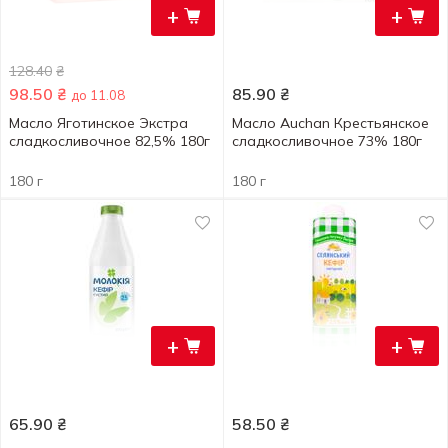
+
+
128.40
₴
98.50
₴
85.90
₴
до 11.08
Масло Яготинское Экстра
Масло Auchan Крестьянское
сладкосливочное 82,5% 180г
сладкосливочное 73% 180г
180 г
180 г
+
+
65.90
₴
58.50
₴