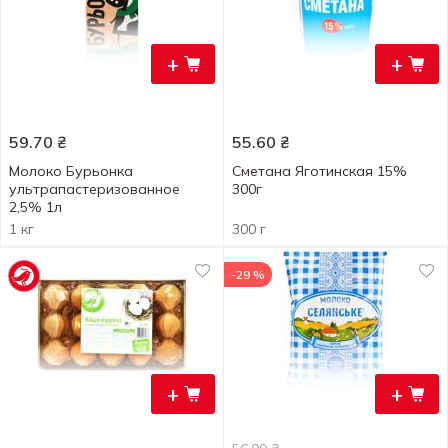
+
+
59.70
₴
55.60
₴
Молоко Бурьонка
Сметана Яготинская 15%
ультрапастеризованное
300г
2,5% 1л
1 кг
300 г
-29 %
+
+