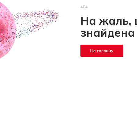
404
На жаль, 
знайдена
На головну