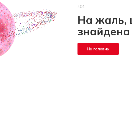
404
На жаль, 
знайдена
На головну