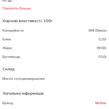
на др...
Показати більше
Харчові властивості, 100г
Калорійність
894.00ккал
Білки
0.20г
Жири
99.00г
Вуглеводи
0.50г
Склад
Масло солодковершкове.
Загальна інформація
Бренд
Mother