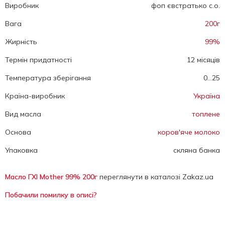
Виробник
фоп євстратько с.о.
Вага
200г
Жирність
99%
Термін придатності
12 місяців
Температура зберігання
0...25
Країна-виробник
Україна
Вид масла
топлене
Основа
коров'яче молоко
Упаковка
скляна банка
Масло ГХІ Mother 99% 200г
переглянути в каталозі Zakaz.ua
Побачили помилку в описі?