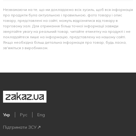
Незважаючи на те, що ми докладаємо всіх зусиль, щоб вся інформація
про продукти була актуальною і правильною, фото товару і опис
товару, представлені на сайті, можуть відрізнятися від товару в
торговому залі. Для отримання більш точної інформації завжди
звертайте увагу на реальний товар, читайте етикетку на продукті і не
покладайтеся лише на інформацію, представлену на нашому сайті.
Якщо необхідна більш детальна інформація про товар, будь ласка,
зв'яжіться з виробником.
Укр
Рус
Eng
Підтримати ЗСУ