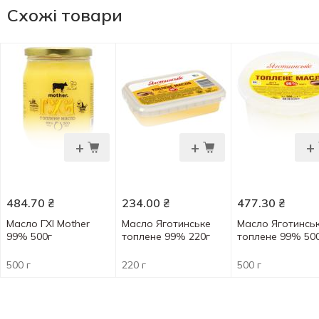
Схожі товари
+
+
+
484.70
₴
234.00
₴
477.30
₴
Масло ГХІ Mother
Масло Яготинське
Масло Яготинсь
99% 500г
топлене 99% 220г
топлене 99% 50
500 г
220 г
500 г