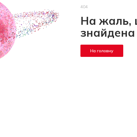
404
На жаль, 
знайдена
На головну