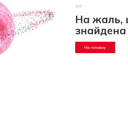
404
На жаль, 
знайдена
На головну