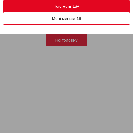
Так, мені 18+
404
На жаль, ця сторінка не
Мені менше 18
знайдена
На головну