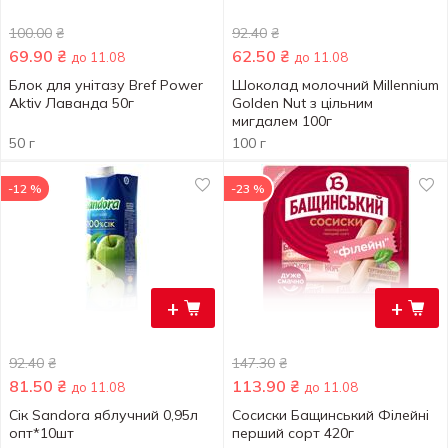
100.00
₴
92.40
₴
69.90
₴
62.50
₴
до 11.08
до 11.08
Блок для унітазу Bref Power
Шоколад молочний Millennium
Aktiv Лаванда 50г
Golden Nut з цільним
мигдалем 100г
50 г
100 г
-12 %
-23 %
+
+
92.40
₴
147.30
₴
81.50
₴
113.90
₴
до 11.08
до 11.08
Сік Sandora яблучний 0,95л
Сосиски Бащинський Філейні
опт*10шт
перший сорт 420г