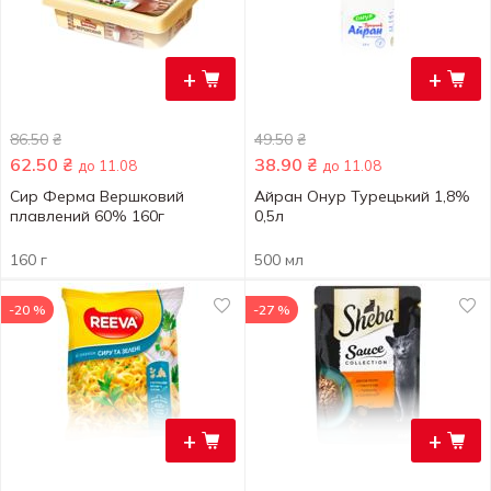
+
+
86.50
₴
49.50
₴
62.50
₴
38.90
₴
до 11.08
до 11.08
Сир Ферма Вершковий
Айран Онур Турецький 1,8%
плавлений 60% 160г
0,5л
160 г
500 мл
-20 %
-27 %
+
+