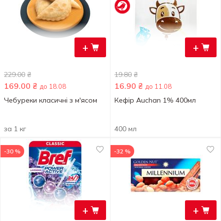
+
+
229.00
₴
19.80
₴
169.00
₴
16.90
₴
до 18.08
до 11.08
Чебуреки класичні з м'ясом
Кефір Auchan 1% 400мл
за 1 кг
400 мл
-30 %
-32 %
+
+