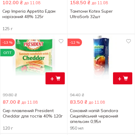
102.00
₴
158.50
₴
до 11.08
до 11.08
Сир Imperia Appetita Едам
Тампони Kotex Super
нарізаний 48% 125г
UltraSorb 32шт
125 г
-13 %
-12 %
ОПТ
+
+
99.80
₴
94.40
₴
87.00
₴
83.50
₴
до 11.08
до 11.08
Сир плавлений President
Соковий напій Sandora
Cheddar для тостів 40% 120г
Сицилійський червоний
апельсин 0,95л
120 г
950 мл