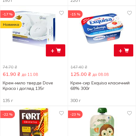
150 г
220 г
-17 %
-15 %
Новинка
+
+
74.70
₴
147.40
₴
61.90
₴
125.00
₴
до 11.08
до 08.08
Крем-мило тверде Dove
Крем-сир Exquisa класичний
Краса і догляд 135г
68% 300г
135 г
300 г
-22 %
-23 %