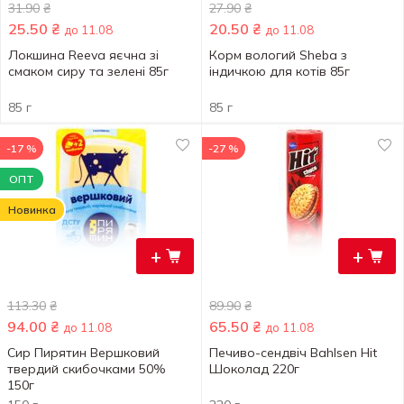
31.90
₴
27.90
₴
25.50
₴
20.50
₴
до 11.08
до 11.08
Локшина Reeva яєчна зі
Корм вологий Sheba з
смаком сиру та зелені 85г
індичкою для котів 85г
85 г
85 г
-17 %
-27 %
ОПТ
Новинка
+
+
113.30
₴
89.90
₴
94.00
₴
65.50
₴
до 11.08
до 11.08
Сир Пирятин Вершковий
Печиво-сендвіч Bahlsen Hit
твердий скибочками 50%
Шоколад 220г
150г