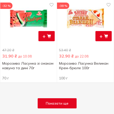
-32 %
-38 %
+
+
47.20
₴
53.40
₴
31.90
₴
32.90
₴
до 10.08
до 22.08
Морозиво Ласунка зі смаком
Морозиво Ласунка Великан
кавуна та дині 70г
Крем-брюле 100г
70 г
100 г
Показати ще