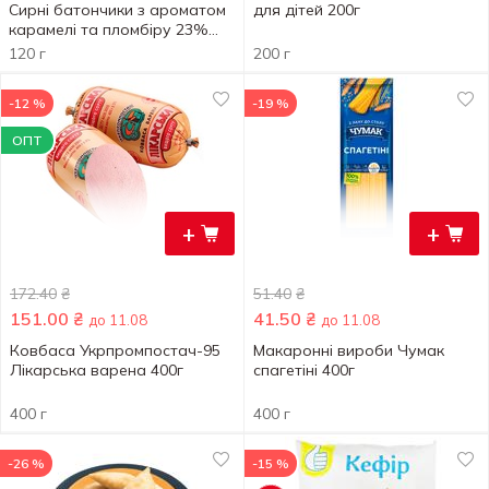
Сирні батончики з ароматом
для дітей 200г
карамелі та пломбіру 23%
120г
120 г
200 г
-12 %
-19 %
ОПТ
+
+
172.40
₴
51.40
₴
151.00
₴
41.50
₴
до 11.08
до 11.08
Ковбаса Укрпромпостач-95
Макаронні вироби Чумак
Лікарська варена 400г
спагетіні 400г
400 г
400 г
-26 %
-15 %