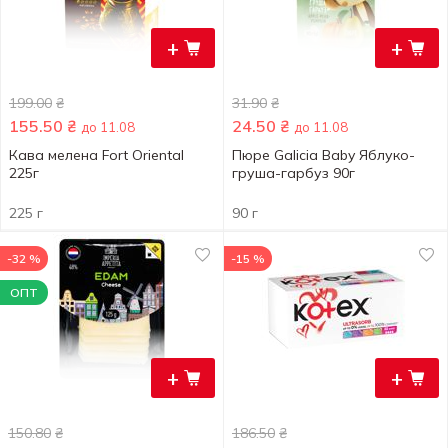
+
+
199.00
₴
31.90
₴
155.50
₴
24.50
₴
до 11.08
до 11.08
Кава мелена Fort Oriental
Пюре Galicia Baby Яблуко-
225г
груша-гарбуз 90г
225 г
90 г
-32 %
-15 %
ОПТ
+
+
150.80
₴
186.50
₴