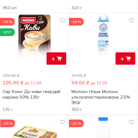
950 мл
420 г
-16 %
-16 %
ОПТ
+
+
125.00
₴
70.30
₴
105.00
₴
59.00
₴
до 11.08
до 10.08
Сир Комо До кави твердий
Молоко Наше Молоко
нарізка 50% 135г
ультрапастеризоване 2,5%
950г
135 г
950 г
-28 %
-21 %