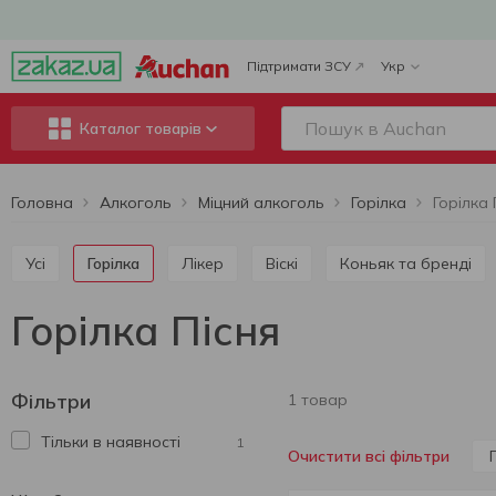
Підтримати ЗСУ
Укр
Каталог товарів
Головна
Алкоголь
Міцний алкоголь
Горілка
Горілка 
Усі
Горілка
Лікер
Віскі
Коньяк та бренді
Горілка Пісня
Фільтри
1 товар
Тільки в наявності
1
Очистити всі фільтри