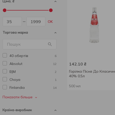
Ціна, ₴
OK
Торгова марка
40 обертів
6
Absolut
142.10
₴
12
Горілка Пісня До Класичн
BJM
2
40% 0,5л
Choya
1
500 мл
Finlandia
14
Finn
2
Показати більше
Gold Ukraine
1
Країна-виробник
Grey Goose
3