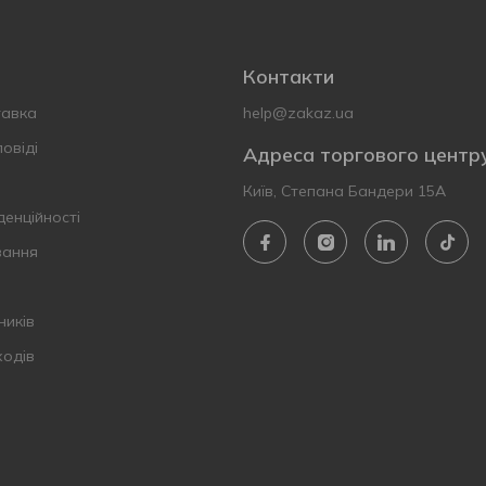
Контакти
тавка
help@zakaz.ua
овіді
Адреса торгового центр
Київ, Степана Бандери 15А
денційності
вання
ників
ходів