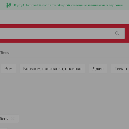
Купуй Actimel Minions та збирай колекцію пляшечок з героями
Пісня
Ром
Бальзам, настоянка, наливка
Джин
Текіла
Пісня