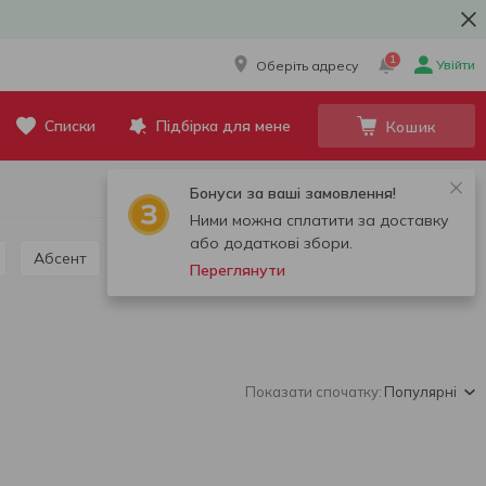
1
Увійти
Оберіть адресу
Списки
Підбірка для мене
Кошик
Бонуси за ваші замовлення!
Ними можна сплатити за доставку
або додаткові збори.
Абсент
Граппа, кальвадос, чача
Переглянути
Показати спочатку:
Популярні