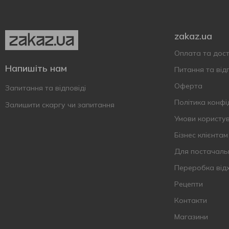
President
4
Prime
5
Purim
2
zakaz.ua
Sobieski
3
Оплата та дос
Stock
1
Напишіть нам
Питання та відп
Stoli
1
Оферта
Запитання та відповіді
Stolichnaya
1
Політика конфі
Залишити скаргу чи запитання
Ukrainian Freedom
1
Умови користу
Waligora
1
Бізнес клієнтам
Zoladkowa
2
Для постачаль
Zubrowka
7
Переробка від
Гетьман
13
Рецепти
Держава
2
Контакти
Козацька душа
1
Магазини
Козацька Рада
14