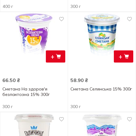
400 г
300 г
+
+
66.50
₴
58.90
₴
Сметана На здоров'я
Сметана Селянська 15% 300г
безлактозна 15% 300г
300 г
300 г