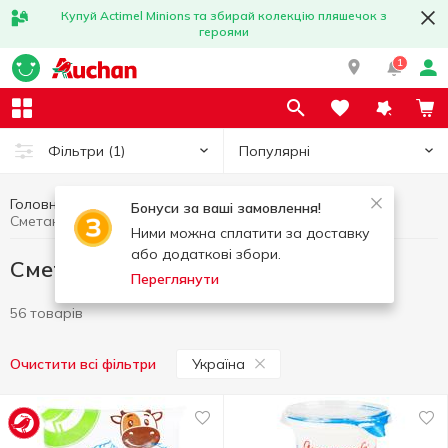
Купуй Actimel Minions та збирай колекцію пляшечок з
героями
1
Популярні
Фільтри
(1)
Головна
Сметана
Яйця та молочні продукти
Бонуси за ваші замовлення!
Сметана Україна
Ними можна сплатити за доставку
або додаткові збори.
Сметана Україна
Переглянути
56 товарів
Україна
Очистити всі фільтри