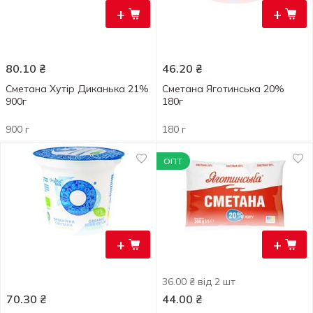
+
+
80.10
₴
46.20
₴
Сметана Хутір Диканька 21%
Сметана Яготинська 20%
900г
180г
900 г
180 г
ОПТ
+
+
36.00 ₴ від 2 шт
70.30
₴
44.00
₴