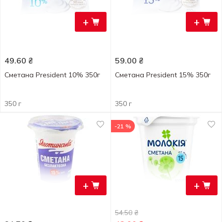
+
+
49.60
₴
59.00
₴
Сметана President 10% 350г
Сметана President 15% 350г
350 г
350 г
-21 %
+
+
54.50
₴