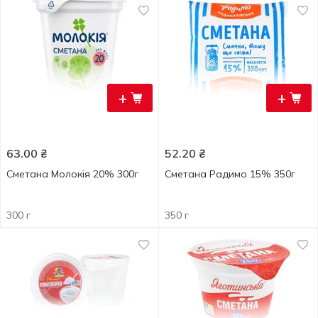
+
+
63.00
₴
52.20
₴
Сметана Молокія 20% 300г
Сметана Радимо 15% 350г
300 г
350 г