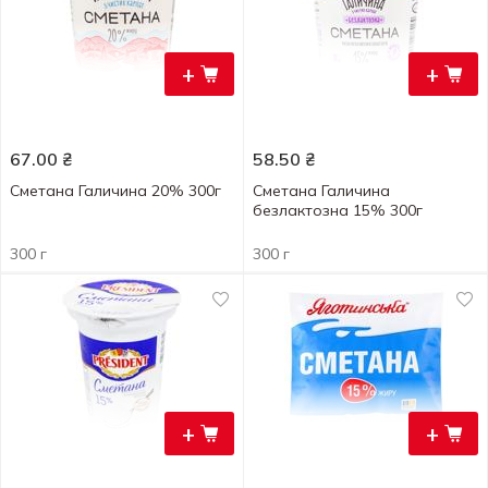
+
+
67.00
₴
58.50
₴
Сметана Галичина 20% 300г
Сметана Галичина
безлактозна 15% 300г
300 г
300 г
+
+