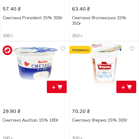
57.40
₴
63.40
₴
Сметана President 15% 300г
Сметана Яготинська 15%
350г
300 г
350 г
Новинка
+
+
29.90
₴
70.20
₴
Сметана Auchan 15% 180г
Сметана Ферма 15% 300г
180 г
300 г