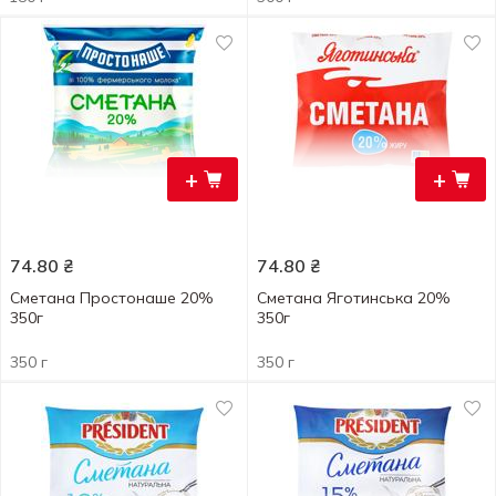
+
+
74.80
₴
74.80
₴
Сметана Простонаше 20%
Сметана Яготинська 20%
350г
350г
350 г
350 г