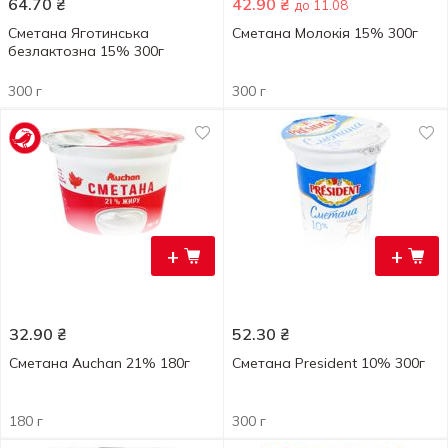
64.70
₴
42.90
₴
до 11.08
Сметана Яготинська
Сметана Молокія 15% 300г
безлактозна 15% 300г
300 г
300 г
+
+
32.90
₴
52.30
₴
Сметана Auchan 21% 180г
Сметана President 10% 300г
180 г
300 г