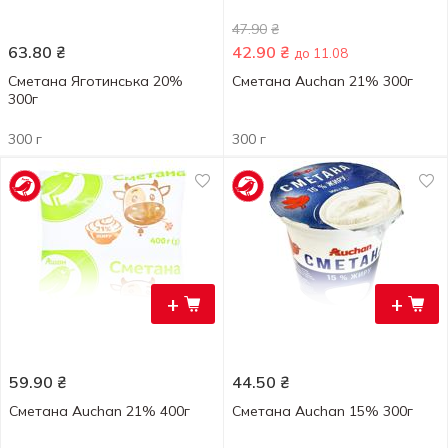
47.90
₴
63.80
₴
42.90
₴
до 11.08
Сметана Яготинська 20%
Сметана Auchan 21% 300г
300г
300 г
300 г
+
+
59.90
₴
44.50
₴
Сметана Auchan 21% 400г
Сметана Auchan 15% 300г