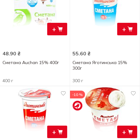
+
+
48.90
₴
55.60
₴
Сметана Auchan 15% 400г
Сметана Яготинська 15%
300г
400 г
300 г
-10 %
+
+