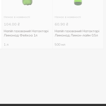
Немає в наявності
Немає в наявності
104.00
₴
60.90
₴
Напій газований Натахтарі
Напій газований Натахтарі
Лимонад Фейхоа 1л
Лимонад Лимон-лайм 0,5л
1 л
500 мл