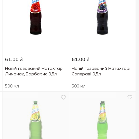
61.00
₴
61.00
₴
Напій газований Натахтарі
Напій газований Натахтарi
Лимонад Барбарис 0,5л
Сапераві 0,5л
500 мл
500 мл