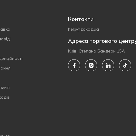
Контакти
тавка
help@zakaz.ua
овіді
Адреса торгового центр
Київ, Степана Бандери 15А
денційності
вання
ників
ходів