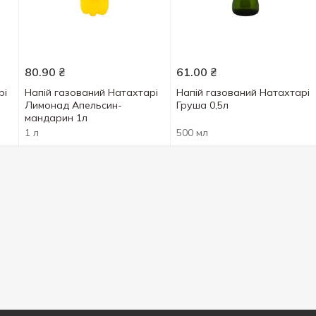
80.90
₴
61.00
₴
рi
Напій газований Натахтарі
Напій газований Натахтарi
Лимонад Апельсин-
Груша 0,5л
мандарин 1л
1 л
500 мл