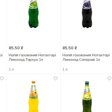
85.50
₴
85.50
₴
рі
Напій газований Натахтарі
Напій газований Натахтарі
Лимонад Тархун 1л
Лимонад Сапераві 1л
1 л
1 л