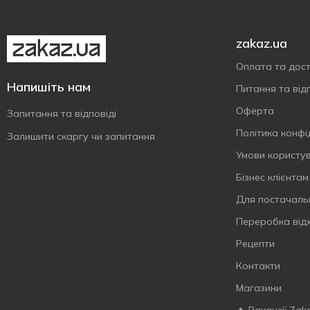
Mirinda
5
Фейхоа
1
Mojo
9
zakaz.ua
Nestea
1
Оплата та дос
Oshee
1
Напишіть нам
Питання та відп
Pepsi
28
Оферта
Perrier
Запитання та відповіді
2
Політика конфі
Royal Fruit
1
Залишити скаргу чи запитання
San Benedetto
Умови користу
4
Schweppes
Бізнес клієнтам
27
SHAKE
4
Для постачаль
Spraga
2
Переробка від
Sprite
5
Рецепти
Xixo
2
Контакти
Zedazeni
9
Магазини
Бон Буассон
17