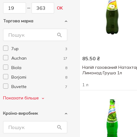
OK
Торгова марка
7up
3
Auchan
85.50
₴
17
Напій газований Натахта
Biola
8
Лимонад Груша 1л
Borjomi
8
1 л
Buvette
7
Canada Dry
1
Показати більше
Chupa Chups
4
Країна-виробник
Coca-Cola
18
Crodino
1
Dr Pepper
4