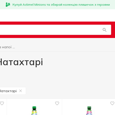
Купуй Actimel Minions та збирай колекцію пляшечок з героями
Солодка вода та напої Натахтарі
Натахтарі
Натахтарі