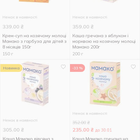
Немає в наявності
Немає в наявності
339.00
₴
359.00
₴
Крем-суп на козячому молоці
Каша гречана з яблуком і
Мамако з гарбуза для дітей з
морквою на козячому молоці
8 місяців 150г
Мамако 200г
150 г
200 г
Новинка
-33 %
Немає в наявності
Немає в наявності
352.00
₴
305.00
₴
235.00
₴
до 30.01
Каша Мамако вівсяна з
Каша Мамако гречана на