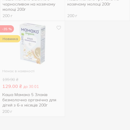
чорносливом на козячому
козячому молоці 200г
молоці 200г
200 г
200 г
-35 %
Новинка
Немає в наявності
199.90
₴
129.00
₴
до 30.01
Каша Мамако 5 Злаків
безмолочна органічна для
дітей з 6-х місяців 200г
200 г