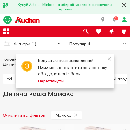
Купуй Actimel Minions та збирай колекцію пляшечок з
героями
1
Популярні
Фільтри
(1)
Головна
Товари для дітей
Дитяче харчування
Бонуси за ваші замовлення!
Дитяча каша
Дитяча каша Мамако
Ними можна сплатити за доставку
або додаткові збори.
Усі
Десерт дитячий
Дитяче пюре
Молочні проду
Переглянути
Дитяча каша Мамако
Мамако
Очистити всі фільтри