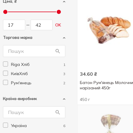
Ціна, ₴
OK
Торгова марка
Riga Хліб
1
КиївХліб
34.60
₴
3
Батон Рум'янець Молочн
Рум'янець
2
нарізаний 450г
Країна-виробник
450 г
Україна
6