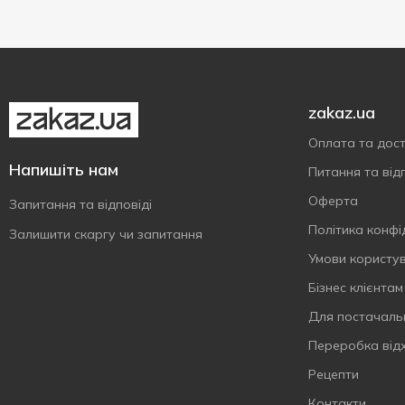
450 г
1
500 г
2
zakaz.ua
Оплата та дос
Напишіть нам
Питання та відп
Оферта
Запитання та відповіді
Політика конфі
Залишити скаргу чи запитання
Умови користу
Бізнес клієнтам
Для постачаль
Переробка від
Рецепти
Контакти