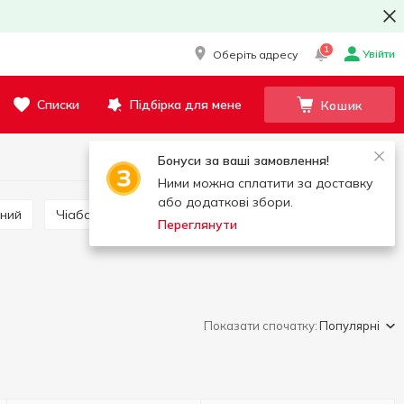
1
Увійти
Оберіть адресу
Списки
Підбірка для мене
Кошик
Бонуси за ваші замовлення!
Ними можна сплатити за доставку
або додаткові збори.
аний
Чіабатта
Багет
Переглянути
Показати спочатку:
Популярні