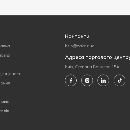
Контакти
тавка
help@zakaz.ua
овіді
Адреса торгового центр
Київ, Степана Бандери 15А
денційності
вання
ників
ходів