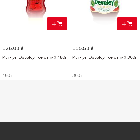
+
+
126.00
₴
115.50
₴
Кетчуп Develey томатний 450г
Кетчуп Develey томатний 300г
450 г
300 г