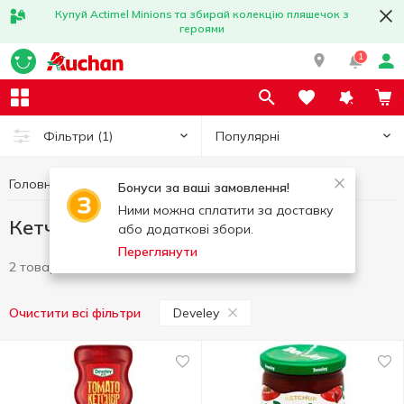
Купуй Actimel Minions та збирай колекцію пляшечок з
героями
1
Популярні
Фільтри
(1)
Головна
Соуси та спеції
Кетчуп
Кетчуп Develey
Бонуси за ваші замовлення!
Ними можна сплатити за доставку
Кетчуп Develey
або додаткові збори.
Переглянути
2 товари
Develey
Очистити всі фільтри