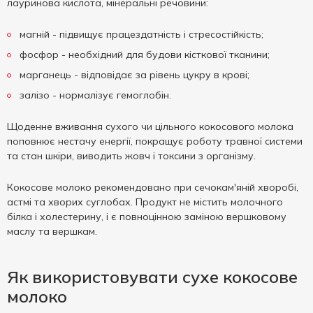
лауринова кислота, мінеральні речовини:
магній - підвищує працездатність і стресостійкість;
фосфор - необхідний для будови кісткової тканини;
марганець - відповідає за рівень цукру в крові;
залізо - нормалізує гемоглобін.
Щоденне вживання сухого чи цільного кокосового молока
поповнює нестачу енергії, покращує роботу травної системи
та стан шкіри, виводить жовч і токсини з організму.
Кокосове молоко рекомендовано при сечокам'яній хворобі,
астмі та хворих суглобах. Продукт не містить молочного
білка і холестерину, і є повноцінною заміною вершковому
маслу та вершкам.
Як використовувати сухе кокосове
молоко