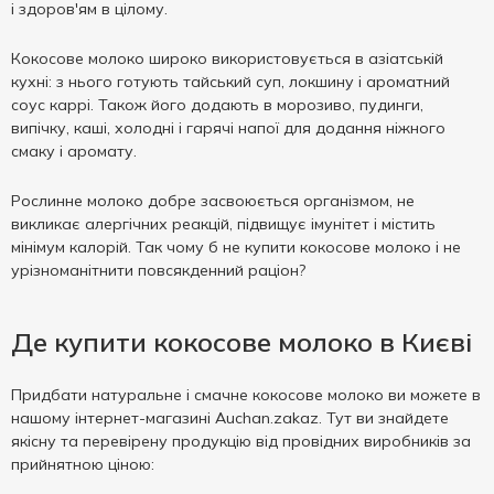
і здоров'ям в цілому.
Кокосове молоко широко використовується в азіатській
кухні: з нього готують тайський суп, локшину і ароматний
соус каррі. Також його додають в морозиво, пудинги,
випічку, каші, холодні і гарячі напої для додання ніжного
смаку і аромату.
Рослинне молоко добре засвоюється організмом, не
викликає алергічних реакцій, підвищує імунітет і містить
мінімум калорій. Так чому б не купити кокосове молоко і не
урізноманітнити повсякденний раціон?
Де купити кокосове молоко в Києві
Придбати натуральне і смачне кокосове молоко ви можете в
нашому інтернет-магазині Auchan.zakaz. Тут ви знайдете
якісну та перевірену продукцію від провідних виробників за
прийнятною ціною: