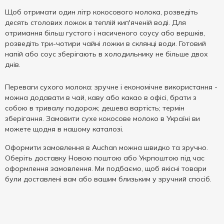
Щоб отримати один літр кокосового молока, розведіть
десять столових ложок в теплій кип'яченій воді. Для
отримання більш густого і насиченого соусу або вершків,
розведіть три-чотири чайні ложки в склянці води. Готовий
напій або соус зберігають в холодильнику не більше двох
днів.
Переваги сухого молока: зручне і економічне використання -
можна додавати в чай, каву або какао в офісі, брати з
собою в тривалу подорож; дешева вартість; термін
зберігання. Замовити сухе кокосове молоко в Україні ви
можете щодня в нашому каталозі.
Оформити замовлення в Auchan можна швидко та зручно.
Оберіть доставку Новою поштою або Укрпоштою під час
оформлення замовлення. Ми подбаємо, щоб якісні товари
були доставлені вам або вашим близьким у зручний спосіб.