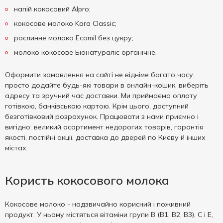
напій кокосовий Alpro;
кокосове молоко Kara Classic;
рослинне молоко Ecomil без цукру;
молоко кокосове Біонатураліс органічне.
Оформити замовлення на сайті не відніме багато часу:
просто додайте будь-які товари в онлайн-кошик, виберіть
адресу та зручний час доставки. Ми приймаємо оплату
готівкою, банківською картою. Крім цього, доступний
безготівковий розрахунок. Працювати з нами приємно і
вигідно: великий асортимент недорогих товарів, гарантія
якості, постійні акції, доставка до дверей по Києву й інших
містах.
Користь кокосового молока
Кокосове молоко - надзвичайно корисний і поживний
продукт. У ньому містяться вітаміни групи В (В1, В2, В3), С і Е,