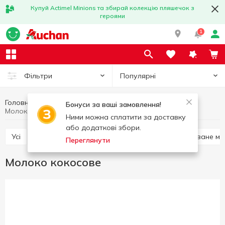
Купуй Actimel Minions та збирай колекцію пляшечок з
героями
1
Популярні
Фільтри
Головна
Молоко
Яйця та молочні продукти
Бонуси за ваші замовлення!
Молоко кокосове
Ними можна сплатити за доставку
або додаткові збори.
Усі
Ультрапастеризоване молоко
Пастеризоване м
Переглянути
Молоко кокосове