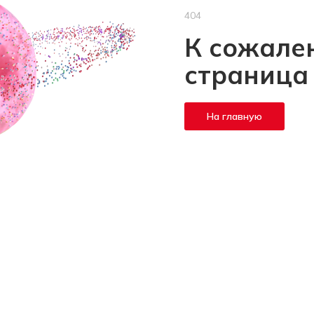
404
К сожален
страница
На главную