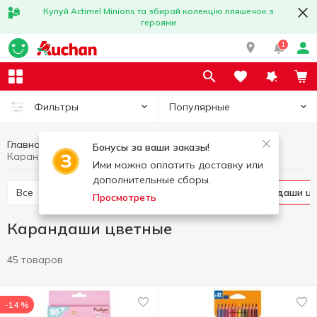
Купуй Actimel Minions та збирай колекцію пляшечок з
героями
1
Популярные
Фильтры
Главная
Канцелярия
Письменные принадлежности
Бонусы за ваши заказы!
Карандаши цветные
Ими можно оплатить доставку или
дополнительные сборы.
Все
Ручки
Карандаши графитные
Карандаши ц
Просмотреть
Карандаши цветные
45 товаров
-14 %