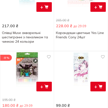
+
+
265.00
₴
217.00
₴
228.00
₴
до 29.09
Олівці Muse акварельні
Карандаши цветные Yes Line
шестигранні з пензликом та
Friends Cony 24шт
чинкою 24 кольори
-8 %
+
+
195.00
₴
180.00
₴
99.00
₴
до 29.09