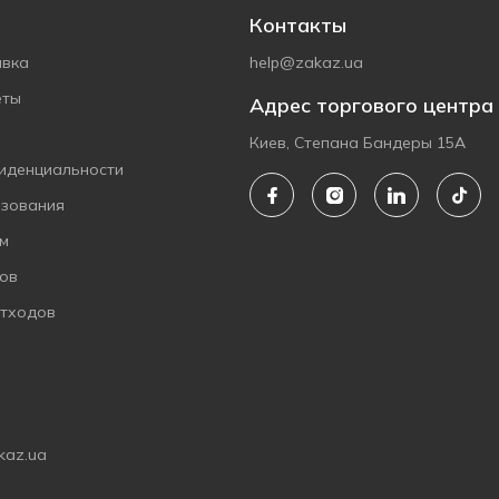
Контакты
авка
help@zakaz.ua
еты
Адрес торгового центра
Киев, Степана Бандеры 15А
иденциальности
ьзования
ам
ов
отходов
kaz.ua