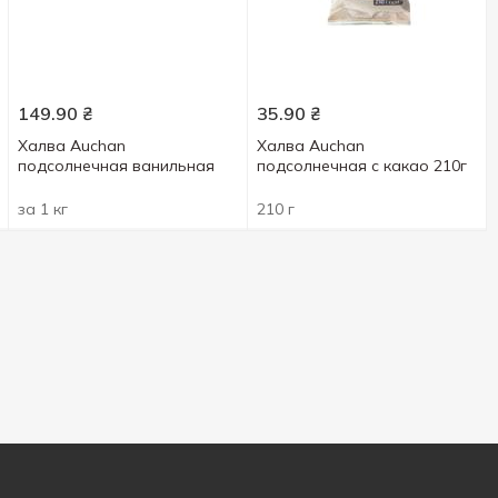
149.90
₴
35.90
₴
Халва Auchan
Халва Auchan
подсолнечная ванильная
подсолнечная с какао 210г
за 1 кг
210 г