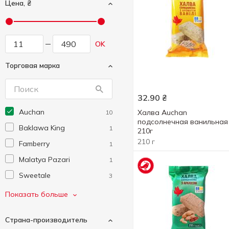
Цена, ₴
OK
Торговая марка
32.90
₴
Auchan
Халва Auchan
10
подсолнечная ванильная
Baklawa King
1
210г
210 г
Famberry
1
Malatya Pazari
1
Sweetale
3
Tatlan
1
Показать больше
Zolotyi Vik
11
Страна-производитель
Без тм
6