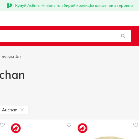
Купуй Actimel Minions та збирай колекцію пляшечок з героями
Халва и рахат лукум Auchan
uchan
Auchan