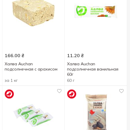
166.00
₴
11.20
₴
Халва Auchan
Халва Auchan
подсолнечная с арахисом
подсолнечная ванильная
60г
за 1 кг
60 г