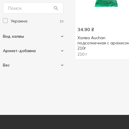
Украина
10
34.90
₴
Вид халвы
Халва Auchan
подсолнечная с арахисо
210г
Аромат-добавка
210 г
Подсолнечная
10
Вес
Арахис
3
Ваниль
4
Весовые
3
Какао
2
60 г
1
70 г
3
210 г
3