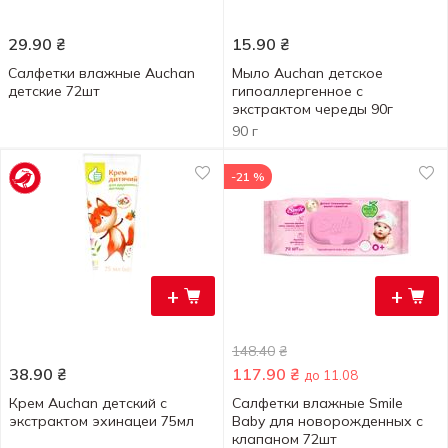
29.90
₴
15.90
₴
Салфетки влажные Auchan
Мыло Auchan детское
детские 72шт
гипоаллергенное с
экстрактом череды 90г
90 г
-21 %
+
+
148.40
₴
38.90
₴
117.90
₴
до 11.08
Крем Auchan детский с
Салфетки влажные Smile
экстрактом эхинацеи 75мл
Baby для новорожденных с
клапаном 72шт