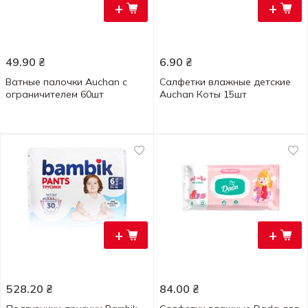
+
+
49.90
₴
6.90
₴
Ватные палочки Auchan с
Салфетки влажные детские
ограничителем 60шт
Auchan Коты 15шт
+
+
528.20
₴
84.00
₴