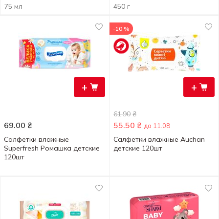
75 мл
450 г
-10 %
+
+
61.90
₴
69.00
₴
55.50
₴
до 11.08
Салфетки влажные
Салфетки влажные Auchan
Superfresh Ромашка детские
детские 120шт
120шт