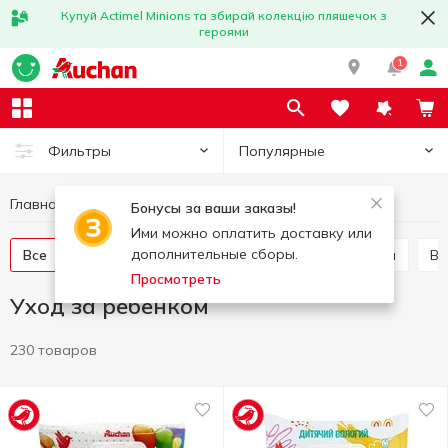
Купуй Actimel Minions та збирай колекцію пляшечок з
героями
1
Популярные
Фильтры
Главная
Товары для детей
Уход за ребенком
Бонусы за ваши заказы!
Ими можно оплатить доставку или
дополнительные сборы.
Все
Мыло для детей
Зубные щетки для детей
В
Просмотреть
Уход за ребенком
230 товаров