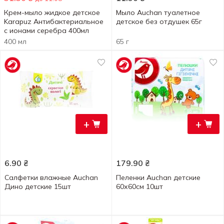
Крем-мыло жидкое детское
Мыло Auchan туалетное
Karapuz Антибактериальное
детское без отдушек 65г
с ионами серебра 400мл
400 мл
65 г
+
+
6.90
₴
179.90
₴
Салфетки влажные Auchan
Пеленки Auchan детские
Дино детские 15шт
60х60см 10шт