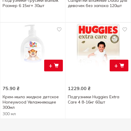
Подгузники-трусики Bambik
Салфетки влажные Dada для
Размер 6 15кг+ 30шт
девочек без запаха 120шт
+
+
75.90
₴
1229.00
₴
Крем-мыло жидкое детское
Подгузники Huggies Extra
Honeywood Увлажняющее
Care 4 8-16кг 60шт
300мл
300 мл