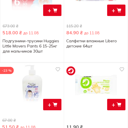
+
+
673.00
₴
115.20
₴
518.00
₴
84.90
₴
до 11.08
до 11.08
Подгузники-трусики Huggies
Салфетки влажные Libero
Little Movers Pants 6 15-25кг
детские 64шт
для мальчиков 30шт
-23 %
+
+
67.00
₴
51.50
₴
11.90
₴
до 11.08