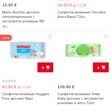
15.90
₴
46.90
₴
до 11.08
Мыло Auchan детское
Салфетки влажные Chicolino
гипоаллергенное с
Алоэ Вера 72шт
экстрактом ромашки 90г
90 г
-32 %
+
+
121.60
₴
82.90
₴
106.90
₴
до 11.08
Салфетки влажные Huggies
Салфетки влажные Smile
Pure детские 56шт
Baby детские с экстрактом
ромашки и алоэ 72шт