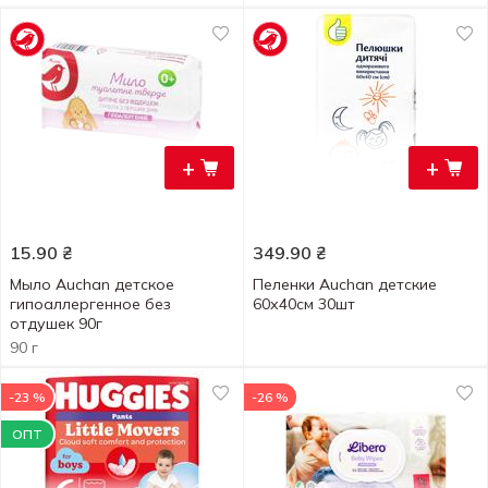
+
+
15.90
₴
349.90
₴
Мыло Auchan детское
Пеленки Auchan детские
гипоаллергенное без
60х40см 30шт
отдушек 90г
90 г
-23 %
-26 %
ОПТ