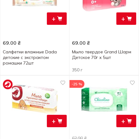
+
+
69.00
₴
69.00
₴
Салфетки влажные Dada
Мыло твердое Grand Шарм
детские с экстрактом
Детское 70г х 5шт
ромашки 72шт
350 г
-25 %
+
+
62.90
₴