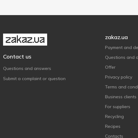
На Здоров'я
1
Радимо
9
Селянське
16
Слов'яночка
zakaz.ua
1
Фанні
2
Payment and del
Ферма
Contact us
8
Questions and 
Ягoтинське Go
2
Offer
Questions and answers
Яготинське
24
Privacy policy
Submit a complaint or question
Яготинське для дітей
1
Terms and condi
Іпровіт
1
Business clients
For suppliers
Recycling
Recipes
Contacts