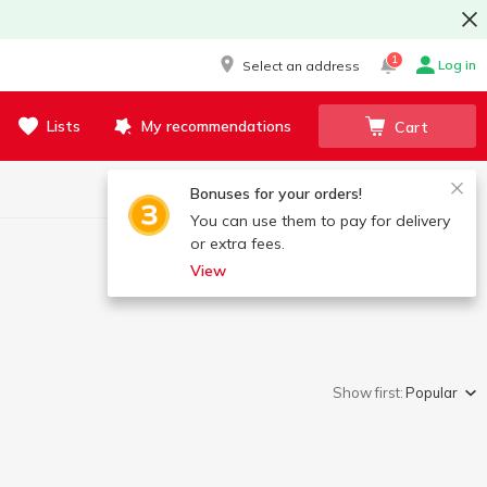
1
Log in
Select an address
Lists
My recommendations
Cart
Bonuses for your orders!
You can use them to pay for delivery
or extra fees.
View
Show first:
Popular