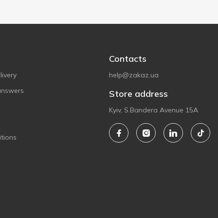
Contacts
ivery
help@zakaz.ua
answers
Store address
Kyiv, S.Bandera Avenue 15A
tions