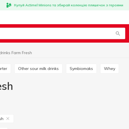
Купуй Actimel Minions та збирай колекцію пляшечок з героями
drinks Farm Fresh
arter
Other sour milk drinks
Symbiomaks
Whey
esh
sh