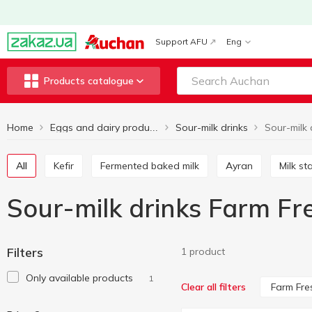
Support AFU
Eng
Products catalogue
Home
Sour-milk drinks
Sour-milk 
Eggs and dairy products
All
Kefir
Fermented baked milk
Ayran
Milk st
Sour-milk drinks Farm Fr
Filters
1 product
Only available products
1
Farm Fre
Clear all filters