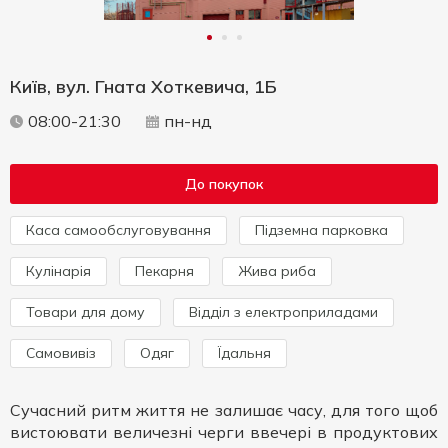
Київ, вул. Гната Хоткевича, 1Б
08:00-21:30
пн-нд
До покупок
Каса самообслуговування
Підземна парковка
Кулінарія
Пекарня
Жива риба
Товари для дому
Відділ з електроприладами
Самовивіз
Одяг
Їдальня
Сучасний ритм життя не залишає часу, для того щоб
вистоювати величезні черги ввечері в продуктових