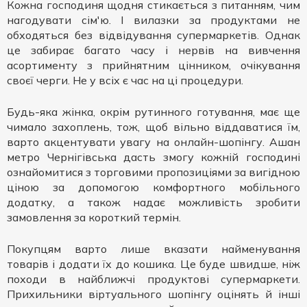
Кожна господиня щодня стикається з питанням, чим
нагодувати сім'ю. І вилазки за продуктами не
обходяться без відвідування супермаркетів. Однак
це забирає багато часу і нервів на вивчення
асортименту з прийнятним цінником, очікування
своєї черги. Не у всіх є час на ці процедури.
Будь-яка жінка, окрім рутинного готування, має ще
чимало захоплень, тож, щоб вільно віддаватися їм,
варто акцентувати увагу на онлайн-шопінгу. Ашан
метро Чернігівська дасть змогу кожній господині
ознайомитися з торговими пропозиціями за вигідною
ціною за допомогою комфортного мобільного
додатку, а також надає можливість зробити
замовлення за короткий термін.
Покупцям варто лише вказати найменування
товарів і додати їх до кошика. Це буде швидше, ніж
походи в найближчі продуктові супермаркети.
Прихильники віртуального шопінгу оцінять й інші