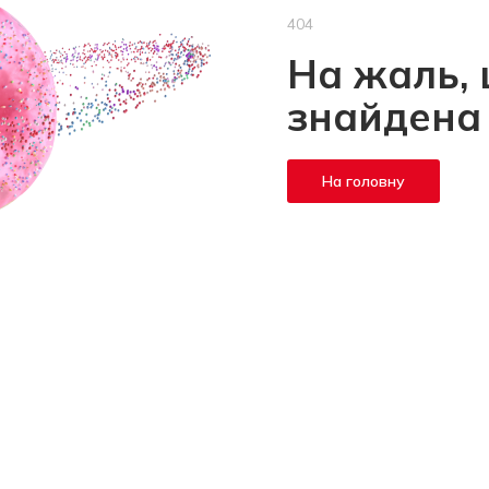
404
На жаль, 
знайдена
На головну