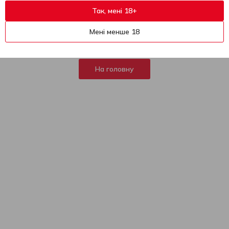
Так, мені 18+
404
На жаль, ця сторінка не
Мені менше 18
знайдена
На головну