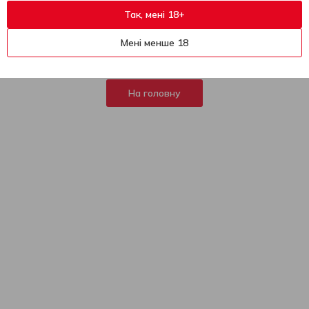
Так, мені 18+
404
На жаль, ця сторінка не
Мені менше 18
знайдена
На головну