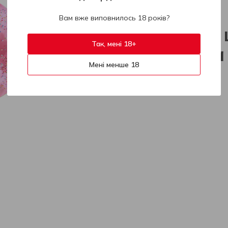
404
Вам вже виповнилось 18 років?
На жаль, 
Так, мені 18+
знайдена
Мені менше 18
На головну